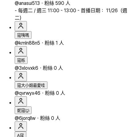
@anasui513
・
粉絲 590 人
- 每週二 / 週三 11:00 - 13:00 - 首播日期： 11/26（週
二）
寇咦嗎
@kmln88n5
・
粉絲 1 人
寇栎
@3xlovxk6
・
粉絲 0 人
寇大小姐最愛哇
@qvrwyx46
・
粉絲 0 人
妮寇🐺
@6jorqllw
・
粉絲 0 人
A寇