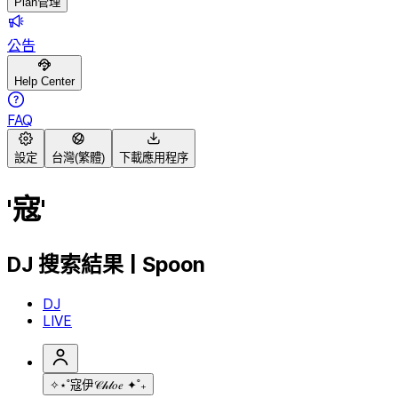
Plan管理
公告
Help Center
FAQ
設定
台灣(繁體)
下載應用程序
'寇'
DJ 搜索結果 | Spoon
DJ
LIVE
✧⋆˚寇伊𝒞𝒽𝓁𝑜𝑒 ✦˚₊