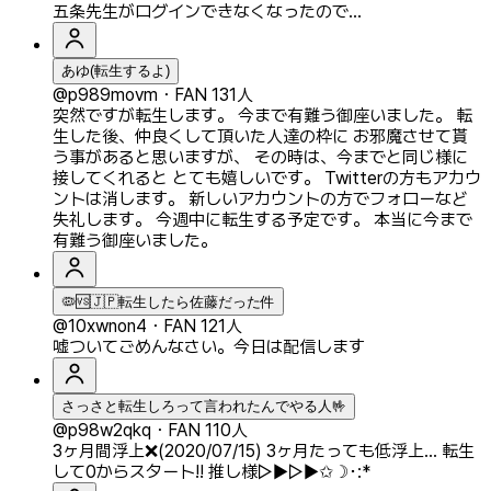
五条先生がログインできなくなったので…
あゆ(転生するよ)
@p989movm
・
FAN 131人
突然ですが転生します。 今まで有難う御座いました。 転
生した後、仲良くして頂いた人達の枠に お邪魔させて貰
う事があると思いますが、 その時は、今までと同じ様に
接してくれると とても嬉しいです。 Twitterの方もアカウ
ントは消します。 新しいアカウントの方でフォローなど
失礼します。 今週中に転生する予定です。 本当に今まで
有難う御座いました。
🦠🆚🇯🇵転生したら佐藤だった件
@10xwnon4
・
FAN 121人
嘘ついてごめんなさい。今日は配信します
さっさと転生しろって言われたんでやる人🤟
@p98w2qkq
・
FAN 110人
3ヶ月間浮上❌(2020/07/15) 3ヶ月たっても低浮上… 転生
して0からスタート!! 推し様▷▶︎▷▶︎✩☽･:*