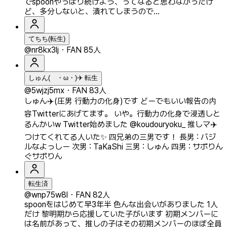
でspoonやっぱり続けよう、ってなると思わなかったけ
ど、多分しないと、潰れてしまうので…
てちち(転生)
@nr8kx3lj
・
FAN 85人
しゅん( ・ω・)✈️ 転生
@5wjzj5mx
・
FAN 83人
しゅん✈️(圧男 行動力の化身)です どーでもいい報告の内
容Twitterにあげてます。 いや。行動力の化身で浸透しと
るんかいw Twitter始めました @koudouryoku_ 推しマ✈️
つけてくれてる人いた✨ 四兄弟の三男です！ 長男 : バジ
ルなよっしー 次男 : TaKaShi 三男 : しゅん 四男 : サボりん
ぐサボりん
転生済
@wnp75w8l
・
FAN 82人
spoonをはじめて早3年半 色んな出会いがありました 1人
だけ 黎明期から応援していた子がいます 初期メンバーに
は名前があって、推しの子はその初期メンバーのほぼ全員