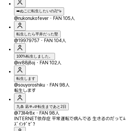
➡️ぬこに転生したいの卍🍠
@nukonukofever
・
FAN 105人
転生したら平井だった堅
@19979757
・
FAN 104人
100%転生しました。
@nr88j8oj
・
FAN 102人
転生します
@souyoroshiku
・
FAN 98人
転生します
九条 凪𖤐𝓇＠転生まであと2日
@73ll4r8x
・
FAN 98人
INTERNET依存症 平常運転で病んでる 生きるのだってﾑ
ｽﾞｲﾝﾀﾞｾﾞ?