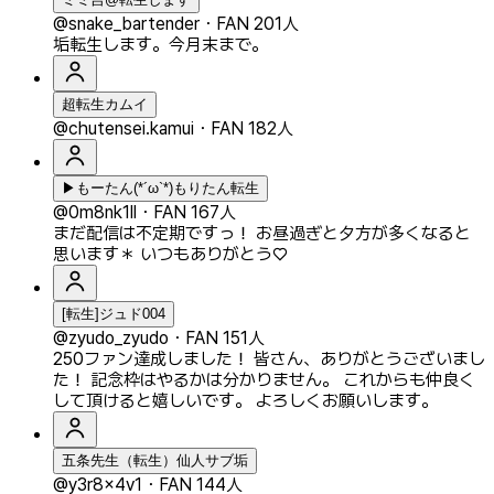
@snake_bartender
・
FAN 201人
垢転生します。今月末まで。
超転生カムイ
@chutensei.kamui
・
FAN 182人
▶︎もーたん(*´ω`*)もりたん転生
@0m8nk1ll
・
FAN 167人
まだ配信は不定期ですっ！ お昼過ぎと夕方が多くなると
思います＊ いつもありがとう♡
[転生]ジュド004
@zyudo_zyudo
・
FAN 151人
250ファン達成しました！ 皆さん、ありがとうございまし
た！ 記念枠はやるかは分かりません。 これからも仲良く
して頂けると嬉しいです。 よろしくお願いします。
五条先生（転生）仙人サブ垢
@y3r8x4v1
・
FAN 144人