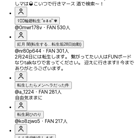
しマは🥃こいつで行きマース 酒で検索〜！
☦️❥⃝輪廻転生˙˚ʚ🌷ɞ˚˙✾
@0mwr178v
・
FAN 530人
紅月 闇(転生する…転生垢28日始動)
@nr80p644
・
FAN 301人
2月24日には転生します。 繋がってたい人はFUNボード
なりtalkなりで言ってください。 迎えに行きます‼️ 今まで
ありがとうございます。
転生したらメンヘラだった件
@a_1224
・
FAN 281人
自由気ままに
転生厨ひのり
@ko8zjwo5
・
FAN 217人
ミミ吉@転生します