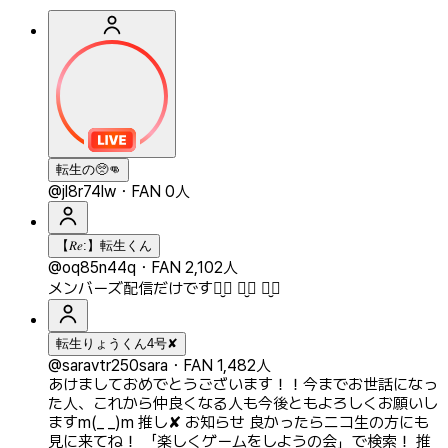
転生の🥺👊
@jl8r74lw
・
FAN 0人
【𝑅𝑒:】転生くん
@oq85n44q
・
FAN 2,102人
メンバーズ配信だけです⠉̮⃝︎︎ ⠉̮⃝︎︎ ⠉̮⃝︎︎
転生りょうくん4号✘
@saravtr250sara
・
FAN 1,482人
あけましておめでとうございます！！今までお世話になっ
た人、これから仲良くなる人も今後ともよろしくお願いし
ますm(_ _)m 推し✘‎ お知らせ 良かったらニコ生の方にも
見に来てね！ 「楽しくゲームをしようの会」で検索！ 推