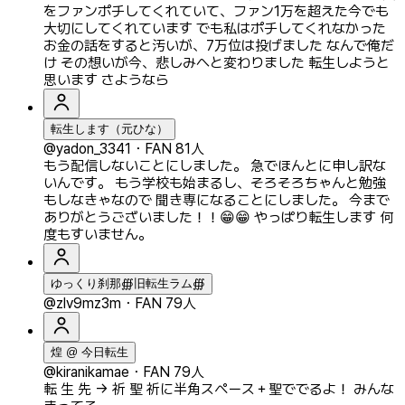
をファンポチしてくれていて、ファン1万を超えた今でも
大切にしてくれています でも私はポチしてくれなかった
お金の話をすると汚いが、7万位は投げました なんで俺だ
け その想いが今、悲しみへと変わりました 転生しようと
思います さようなら
転生します（元ひな）
@yadon_3341
・
FAN 81人
もう配信しないことにしました。 急でほんとに申し訳な
いんです。 もう学校も始まるし、そろそろちゃんと勉強
もしなきゃなので 聞き専になることにしました。 今まで
ありがとうございました！！😁😁 やっぱり転生します 何
度もすいません。
ゆっくり刹那∰旧転生ラム∰
@zlv9mz3m
・
FAN 79人
煌 @ 今日転生
@kiranikamae
・
FAN 79人
転 生 先 → 祈 聖 祈に半角スペース＋聖ででるよ！ みんな