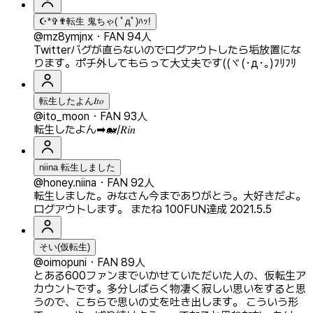
☪*✞✟転生 鬼ちゃ( ﾟдﾟ)ﾊｯ!
@mz8ymjnx
・
FAN 94人
Twitterバグが直らないのでログアウトしたら垢放置にな
ります。ポチ外してもらって大丈夫です((ヾ(･д･｡)ﾌﾘﾌﾘ
転生したよん𝐼𝑡𝑜
@ito_moon
・
FAN 93人
転生したよん➡︎🐋/𝑅𝑖𝑛
niina 転生しました
@honey.niina
・
FAN 92人
転生しました。みなさん今までありがとう。大好きだよ。
ログアウトします。 またね 100FUN達成 2021.5.5
そい(仮転生)
@oimopuni
・
FAN 89人
とある600ファンまでいかせていただいた人の、仮転生ア
カウントです。多分しばらく物凄く寂しい思いをすると思
うので、こちらで思いの丈を吐き出します。 こういう形