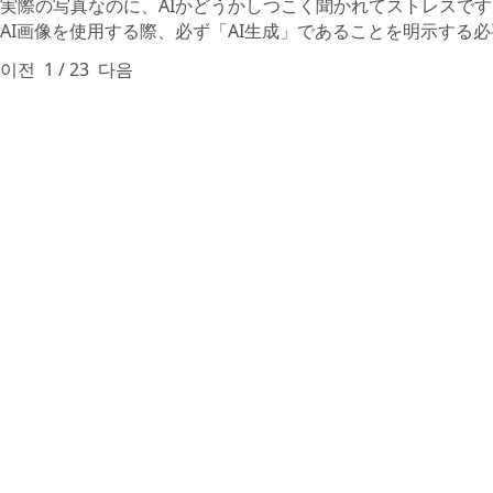
実際の写真なのに、AIかどうかしつこく聞かれてストレスです
AI画像を使用する際、必ず「AI生成」であることを明示する
이전
1
/
23
다음