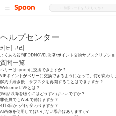
ヘルプセンター
카테고리
よくある質問
PODNOVEL
決済/ポイント交換
サブスクリプショ
質問一覧
ベリーはspoonに交換できますか？
VIPポイントがベリーに交換できるようになって、何が変わり
解約手続き後、サブスクを再開することはできますか？
Welcome LIVEとは？
第6話以降を聴くにはどうすればいいですか？
非会員でもWebで聴けますか？
4月8日から何が変わりますか？
AI画像を使用してはいけない場合はありますか?