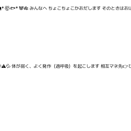
» ï✾ 🎑* 🤯🐟* 🐼‪🎋‬ みんなへ ちょこちょこかおだします そのと
️💦 体が弱く、よく発作（過呼吸）を起こします 相互マネ先👉