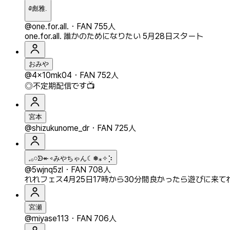
༅彪雅.
@one.for.all.
・
FAN 755人
one.for.all. 誰かのためになりたい 5月28日スタート
おみや
@4x10mk04
・
FAN 752人
◎不定期配信です📺
宮本
@shizukunome_dr
・
FAN 725人
𓈒𓂂𓏸ᗦ↞◃みやちゃん☾❅⁎✧⡱
@5wjnq5zl
・
FAN 708人
れれフェス4月25日17時から30分間良かったら遊びに来てね
宮瀬
@miyase113
・
FAN 706人