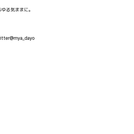
) ゆるゆる気ままに。
r@mya_dayo