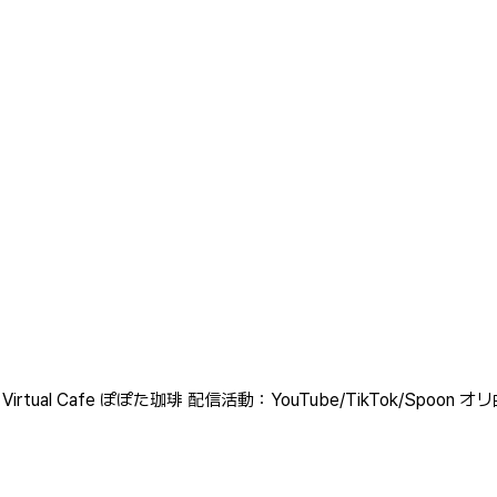
 Cafe ぽぽた珈琲 配信活動：YouTube/TikTok/Spoon オリ曲『恋