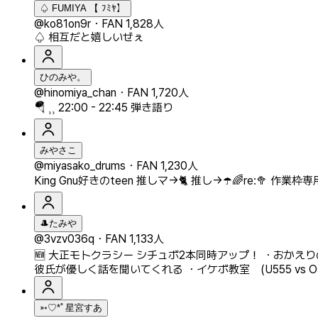
♤ FUMIYA 【 ﾌﾐﾔ】
@ko81on9r
・
FAN 1,828人
♤ 相互だと嬉しいぜぇ
ひのみや。
@hinomiya_chan
・
FAN 1,720人
🪂 ⸒⸒ 22:00 - 22:45 弾き語り
みやさこ
@miyasako_drums
・
FAN 1,230人
King Gnu好きのteen 推しマ→🐈 推し→☂️🌈re:🥦 作業枠
🎩たみや
@3vzv036q
・
FAN 1,133人
🆕️ 大正モトクラシー シチュボ2本同時アップ！ ・おかえ
彼氏が優しく話を聞いてくれる ・イケボ教室 (U555 vs O
➳♡*ﾟ星宮すあ