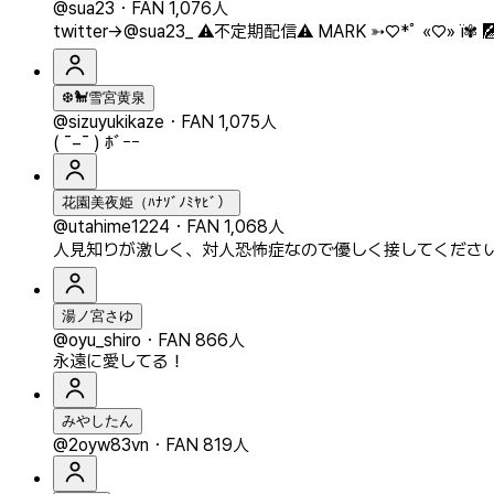
@sua23
・
FAN 1,076人
twitter→@sua23_ ⚠️不定期配信⚠️ MARK ➳♡*ﾟ «♡
❆🐩雪宮黄泉
@sizuyukikaze
・
FAN 1,075人
( ¯−¯ ) ﾎﾞｰｰ
花園美夜姫（ﾊﾅｿﾞﾉﾐﾔﾋﾞ）
@utahime1224
・
FAN 1,068人
人見知りが激しく、対人恐怖症なので優しく接してください⚠
湯ノ宮さゆ
@oyu_shiro
・
FAN 866人
永遠に愛してる！
みやしたん
@2oyw83vn
・
FAN 819人