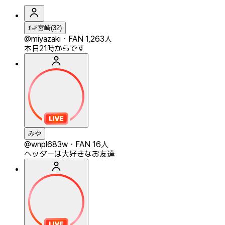
ꉂ🚬宮崎(32)
@miyazaki
・
FAN 1,263人
本日21時からです
みや
@wnpl683w
・
FAN 16人
ヘッダーは大好きなお友達