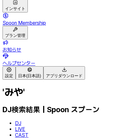
インサイト
Spoon Membership
プラン管理
お知らせ
ヘルプセンター
設定
日本(日本語)
アプリダウンロード
'みや'
DJ検索結果 | Spoon スプーン
DJ
LIVE
CAST