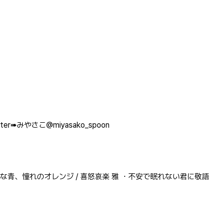
er➠みやさこ@miyasako_spoon
昧な青、憧れのオレンジ / 喜怒哀楽 雅 ・不安で眠れない君に敬語