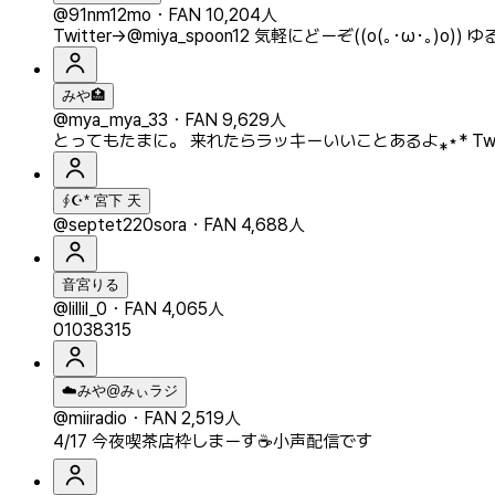
@91nm12mo
・
FAN 10,204人
Twitter→@miya_spoon12 気軽にどーぞ((o(｡･ω･｡)o)
みや🏥
@mya_mya_33
・
FAN 9,629人
とってもたまに。 来れたらラッキーいいことあるよ⁎⋆* Twitte
∮☪︎* 宮下 天
@septet220sora
・
FAN 4,688人
音宮りる
@lillil_0
・
FAN 4,065人
01038315
☁️みや@みぃラジ
@miiradio
・
FAN 2,519人
4/17 今夜喫茶店枠しまーす☕️小声配信です