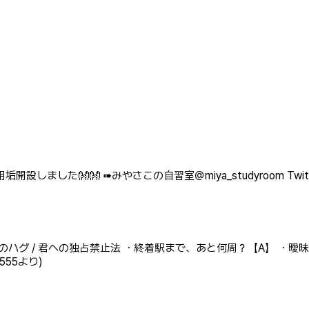
専用垢開設しました👐👐 ➠みやさこの自習室＠miya_studyroom Twitt
りのハグ / 君への独占禁止法 ・終着駅まで、あと何周？【A】 ・曖
555より)