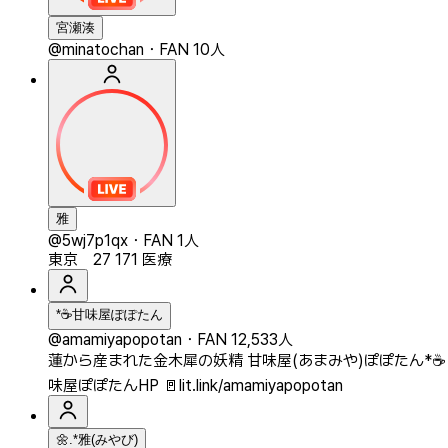
宮瀬湊
@minatochan
・
FAN 10人
雅
@5wj7p1qx
・
FAN 1人
東京 27 171 医療
*☕️甘味屋ぽぽたん
@amamiyapopotan
・
FAN 12,533人
蓮から産まれた金木犀の妖精 甘味屋(あまみや)ぽぽたん*☕️ Virtual
味屋ぽぽたんHP 🚪lit.link/amamiyapopotan
🌼.*雅(みやび)