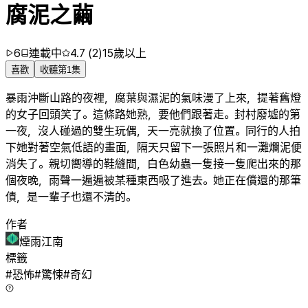
腐泥之繭
6
連載中
4.7
(
2
)
15歲以上
喜歡
收聽第1集
暴雨沖斷山路的夜裡，腐葉與濕泥的氣味漫了上來，提著舊燈
的女子回頭笑了。這條路她熟，要他們跟著走。封村廢墟的第
一夜，沒人碰過的雙生玩偶，天一亮就換了位置。同行的人拍
下她對著空氣低語的畫面，隔天只留下一張照片和一灘爛泥便
消失了。親切嚮導的鞋縫間，白色幼蟲一隻接一隻爬出來的那
個夜晚，雨聲一遍遍被某種東西吸了進去。她正在償還的那筆
債，是一輩子也還不清的。
作者
煙雨江南
標籤
#
恐怖
#
驚悚
#
奇幻