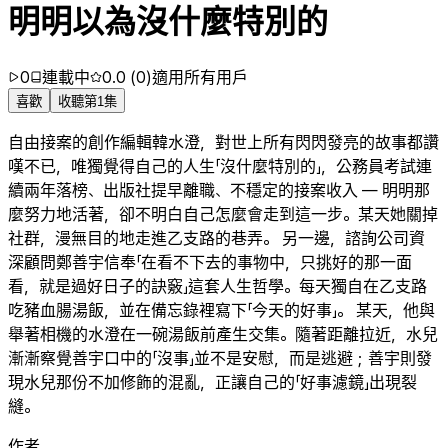
明明以為沒什麼特別的
0
連載中
0.0
(
0
)
適用所有用戶
喜歡
收聽第1集
自由接案的創作編輯韓水澄，對世上所有閃閃發亮的故事都讚
嘆不已，唯獨覺得自己的人生「沒什麼特別的」，公務員考試連
續兩年落榜、出版社提早離職、不穩定的接案收入 — 明明那
麼努力地活著，卻不明白自己怎麼會走到這一步。某天她關掉
社群，漫無目的地走進乙支路的巷弄。 另一邊，諮詢公司資
深顧問鄭善宇信奉「在看不下去的事物中，只挑好的那一面
看，就是過好日子的訣竅」這套人生哲學。每天獨自在乙支路
吃豬血腸湯飯，並在備忘錄裡寫下「今天的好事」。 某天，他與
舉著相機的水澄在一碗湯飯前產生交集。隨著距離拉近，水兒
漸漸察覺善宇口中的「沒事」並不是安慰，而是逃避；善宇則發
現水兒那份不加修飾的混亂，正讓自己的「好事濾鏡」出現裂
縫。
作者