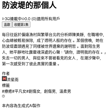
防波堤的那個人
3
連載中
0.0
(
0
)
適用所有用戶
喜歡
收聽第1集
每日往返於偏遠漁村與繁華台北的分析師陳美靜，在職場中，
心血總被輕易抹除，成了透明人般的存在 。某個傍晚，她在
防波堤盡頭遇見了同樣被世界遺棄的謝明哲 。面對陌生男
人，她平靜地吐露靈魂深處的心聲：「請你，證明我的存在 。」
失去一切的男人，與從來不曾被看見的女人 ，在潮汐聲中，
第一次感受到了彼此真實的重量 。
作者
流星雨
標籤
#
療癒
#
平凡女
#
創傷女，創傷男，溫柔男
本內容為生成式AI製作