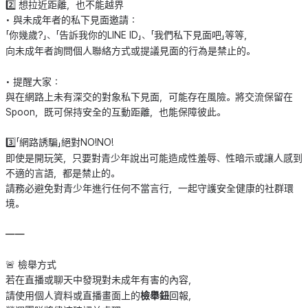
2️⃣ 想拉近距離，也不能越界
• 與未成年者的私下見面邀請：
「你幾歲?」、「告訴我你的LINE ID」、「我們私下見面吧」等等，
向未成年者詢問個人聯絡方式或提議見面的行為是禁止的。
• 提醒大家：
與在網路上未有深交的對象私下見面，可能存在風險。將交流保留在
Spoon，既可保持安全的互動距離，也能保障彼此。
3️⃣「網路誘騙」絕對NO!NO!
即使是開玩笑，只要對青少年說出可能造成性羞辱、性暗示或讓人感到
不適的言語，都是禁止的。
請務必避免對青少年進行任何不當言行，一起守護安全健康的社群環
境。
——
🚨 檢舉方式
若在直播或聊天中發現對未成年有害的內容，
請使用個人資料或直播畫面上的
檢舉鈕
回報，