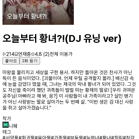
오늘부터 황녀?!(DJ 유닝 ver)
214
연재중
4.8
(
2
)
전체 이용가
좋아요
1화 듣기
마왕을 물리치고 세상을 구한 용사. 하지만 돌아온 것은 찬사가 아닌
독이 든 음식이었다. [괴물이야. 언제 우릴 공격할지 몰라.] 배신감 속
에 눈을 감았다 떴을 때, 그녀는 제국의 막내 황녀가 되어 있었다. 그것
도 자신을 죽이려 했던 귀족들이 벌벌 떠는 황제의 딸로! [우리 귀여운
공주님! 아빠라고 해 봐, 응?] 이 사람들이 내 가족이라고? 살인 병기
가 아닌 사랑받는 딸로 살아가는 두 번째 삶. "이번 생은 검 대신 사랑
을 쥐고 살아가겠습니다."
작가
니웨
태그
#
서양풍
#
회귀물
#
육아물
#
가족물
#
부둥물
#
능력녀
#
황녀
#
힐링
#
착각