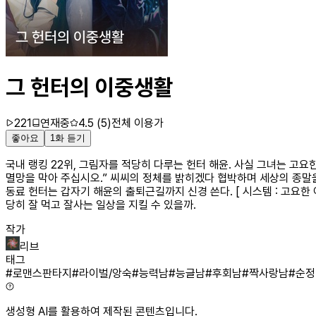
그 헌터의 이중생활
221
연재중
4.5
(
5
)
전체 이용가
좋아요
1화 듣기
국내 랭킹 22위, 그림자를 적당히 다루는 헌터 해윤. 사실 그녀는 고
멸망을 막아 주십시오.” 씨씨의 정체를 밝히겠다 협박하며 세상의 종말을
동료 헌터는 갑자기 해윤의 출퇴근길까지 신경 쓴다. [ 시스템 : 고요한 
당히 잘 먹고 잘사는 일상을 지킬 수 있을까.
작가
리브
태그
#
로맨스판타지
#
라이벌/앙숙
#
능력남
#
능글남
#
후회남
#
짝사랑남
#
순정
생성형 AI를 활용하여 제작된 콘텐츠입니다.