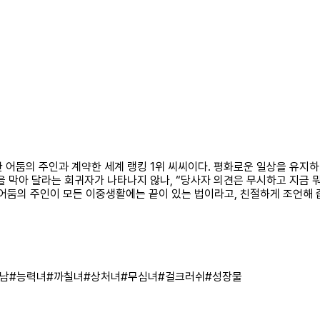
요한 어둠의 주인과 계약한 세계 랭킹 1위 씨씨이다. 평화로운 일상을 유지
 막아 달라는 회귀자가 나타나지 않나, “당사자 의견은 무시하고 지금 뭐 
어둠의 주인이 모든 이중생활에는 끝이 있는 법이라고, 친절하게 조언해 줍니
남
#
능력녀
#
까칠녀
#
상처녀
#
무심녀
#
걸크러쉬
#
성장물