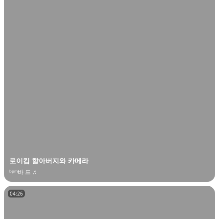
로이킴 할아버지와 카메라
ᵇᵖᵐ바 드 ♬
04:26