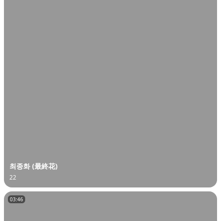
오
디
오
콘
텐
츠
를
들
어
보
세
요.
최종화 (最終花)
22
03:46