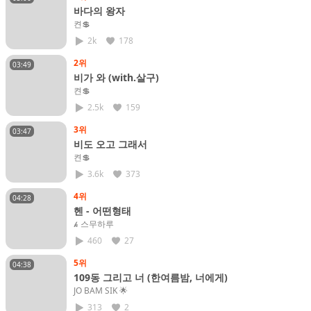
바다의 왕자
켠💲
2k
178
2위
03:49
비가 와 (with.살구)
켠💲
2.5k
159
3위
03:47
비도 오고 그래서
켠💲
3.6k
373
4위
04:28
헨 - 어떤형태
𝓱 스무하루
460
27
5위
04:38
109동 그리고 너 (한여름밤, 너에게)
JO BAM SIK​ 🌟
313
2