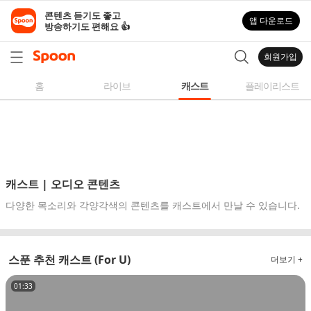
스
콘텐츠 듣기도 좋고

앱 다운로드
푼
방송하기도 편해요 👍
라
디
회원가입
오
|
홈
라이브
캐스트
플레이리스트
자
작
곡,
커
버
곡,
캐스트 | 오디오 콘텐츠
성
다양한 목소리와 각양각색의 콘텐츠를 캐스트에서 만날 수 있습니다.
대
모
사
스푼 추천 캐스트 (For U)
더보기 +
등
다
01:33
양
한