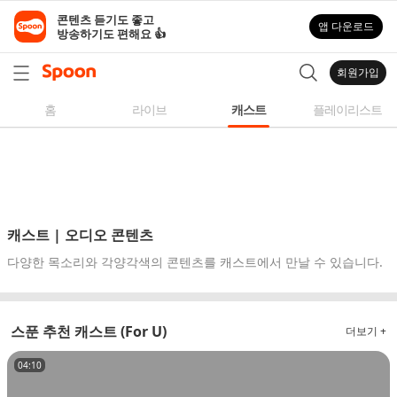
스
콘텐츠 듣기도 좋고

앱 다운로드
푼
방송하기도 편해요 👍
라
디
회원가입
오
|
홈
라이브
캐스트
플레이리스트
자
작
곡,
커
버
곡,
캐스트 | 오디오 콘텐츠
성
다양한 목소리와 각양각색의 콘텐츠를 캐스트에서 만날 수 있습니다.
대
모
사
스푼 추천 캐스트 (For U)
더보기 +
등
다
04:10
양
한