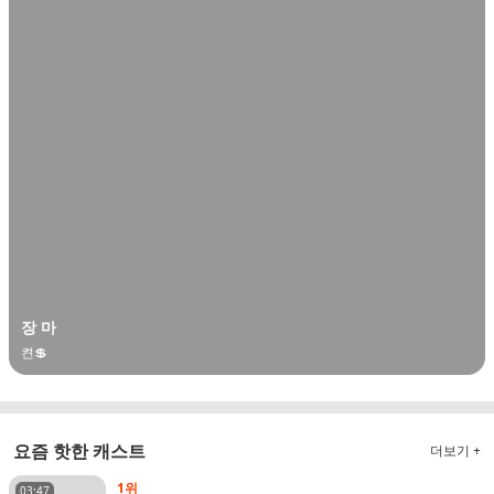
장 마
켠💲
요즘 핫한 캐스트
더보기 +
1위
03:47