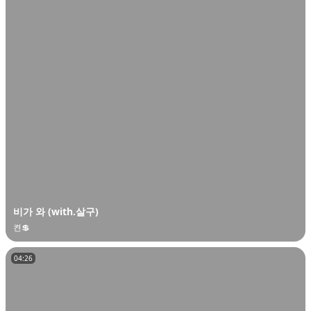
비가 와 (with.살구)
켠💲
04:26