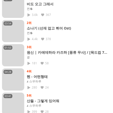
비도 오고 그래서
켠💲
3.6k
367
2위
03:54
소나기 (선재 업고 튀어 Ost)
켠💲
4.4k
378
3위
01:53
원신 | 카에데하라 카즈하 [풍류 무사] / [목드컵 7
위]
결
181
58
4위
04:28
헨 - 어떤형태
𝓱 스무하루
280
24
5위
03:41
산들 - 그렇게 있어줘
𝓱 스무하루
399
28