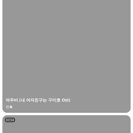
오
디
오
콘
텐
츠
를
들
어
보
세
요.
여우비 (내 여자친구는 구미호 Ost)
켠💲
03:54