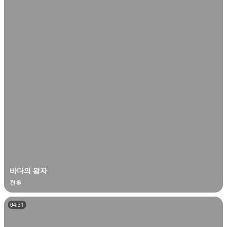
오
디
오
콘
텐
츠
를
들
어
보
세
요.
바다의 왕자
켠💲
04:31