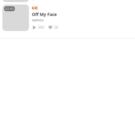
6위
02:43
Off My Face
𝘯𝘢𝘮𝘰𝘰
380
28