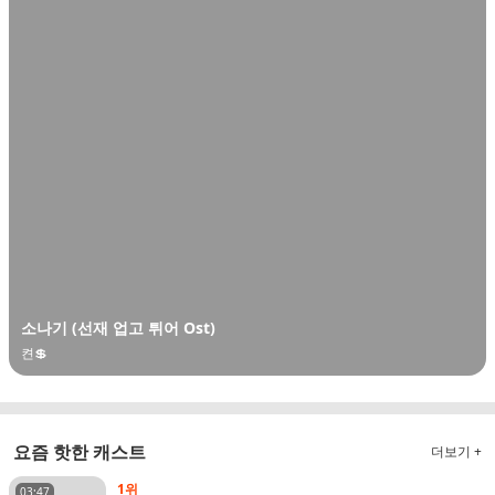
소나기 (선재 업고 튀어 Ost)
켠💲
요즘 핫한 캐스트
더보기 +
1위
03:47