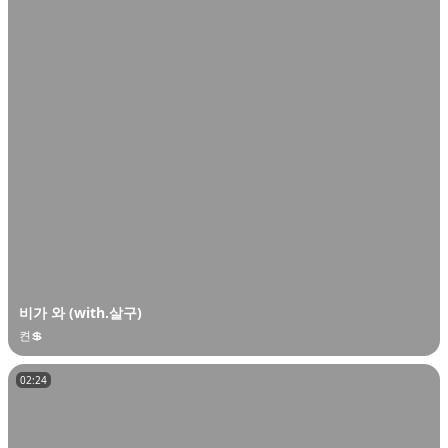
비가 와 (with.살구)
켠💲
02:24