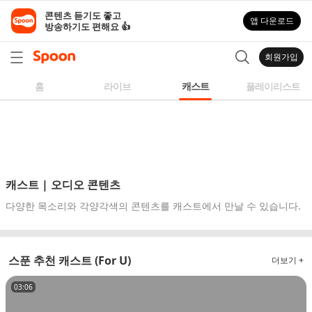
스
콘텐츠 듣기도 좋고

앱 다운로드
푼
방송하기도 편해요 👍
라
디
회원가입
오
|
홈
라이브
캐스트
플레이리스트
자
작
곡,
커
버
곡,
캐스트 | 오디오 콘텐츠
성
다양한 목소리와 각양각색의 콘텐츠를 캐스트에서 만날 수 있습니다.
대
모
사
스푼 추천 캐스트 (For U)
더보기 +
등
다
03:06
양
한