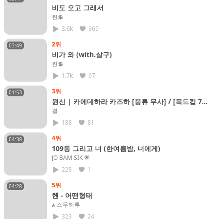
비도 오고 그래서
켠💲
3.6k
369
2위
03:49
비가 와 (with.살구)
켠💲
1.7k
97
3위
01:53
원신 | 카에데하라 카즈하 [풍류 무사] / [목드컵 7
위]
결
188
81
4위
04:38
109동 그리고 너 (한여름밤, 너에게)
JO BAM SIK​ 🌟
228
1
5위
04:28
헨 - 어떤형태
𝓱 스무하루
323
24