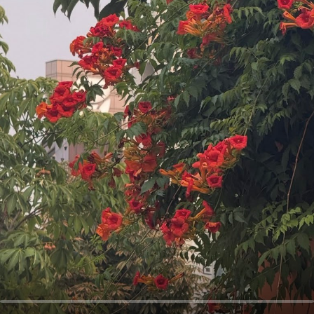
오
디
오
콘
텐
츠
를
들
어
보
세
요.