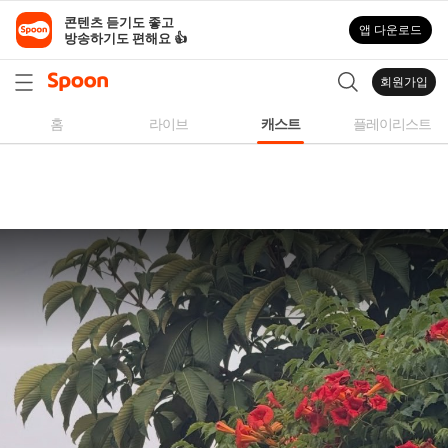
스
콘텐츠 듣기도 좋고

앱 다운로드
푼
방송하기도 편해요 👍
라
디
회원가입
오
|
홈
라이브
캐스트
플레이리스트
자
작
곡,
커
버
곡,
성
대
모
사
등
다
양
한