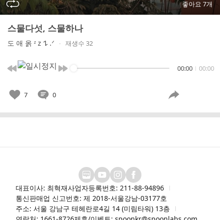
좋아요 7개
스물다섯, 스물하나
도 애 옭 ᶻ 𝗓 𐰁 .ᐟ
재생수 32
00:00
00:00
7
0
대표이사: 최혁재
사업자등록번호: 211-88-94896
통신판매업 신고번호: 제 2018-서울강남-03177호
주소: 서울 강남구 테헤란로4길 14 (미림타워) 13층
연락처: 1661-8726
제휴/이벤트: spoonkr@spoonlabs.com