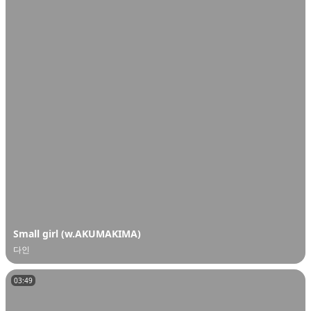
오
디
오
콘
텐
츠
를
들
어
보
세
요.
Small girl (w.AKUMAKIMA)
다인
03:49