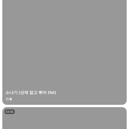
소나기 (선재 업고 튀어 Ost)
켠💲
03:06