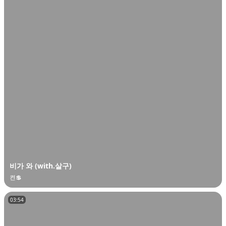
비가 와 (with.살구)
켠💲
03:54