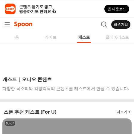
스
콘텐츠 듣기도 좋고

앱 다운로드
푼
방송하기도 편해요 👍
라
디
회원가입
오
|
홈
라이브
캐스트
플레이리스트
자
작
곡,
커
버
곡,
캐스트 | 오디오 콘텐츠
성
다양한 목소리와 각양각색의 콘텐츠를 캐스트에서 만날 수 있습니다.
대
모
사
스푼 추천 캐스트 (For U)
더보기 +
등
다
03:07
양
한