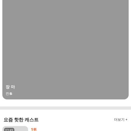
장 마
켠💲
요즘 핫한 캐스트
더보기 +
1위
03:49