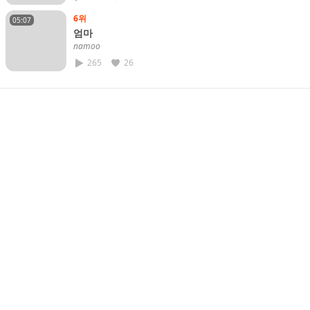
6위
05:07
엄마
𝘯𝘢𝘮𝘰𝘰
265
26