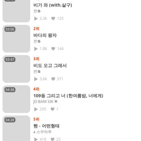
비가 와 (with.살구)
켠💲
2.3k
125
2위
03:06
바다의 왕자
켠💲
1.8k
144
3위
03:47
비도 오고 그래서
켠💲
3.6k
371
4위
04:38
109동 그리고 너 (한여름밤, 너에게)
JO BAM SIK​ 🌟
295
1
5위
04:28
헨 - 어떤형태
𝓱 스무하루
418
25