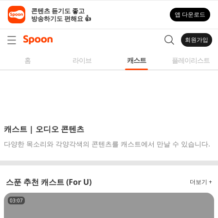
스
콘텐츠 듣기도 좋고

앱 다운로드
푼
방송하기도 편해요 👍
라
디
회원가입
오
|
홈
라이브
캐스트
플레이리스트
자
작
곡,
커
버
곡,
캐스트 | 오디오 콘텐츠
성
다양한 목소리와 각양각색의 콘텐츠를 캐스트에서 만날 수 있습니다.
대
모
사
스푼 추천 캐스트 (For U)
더보기 +
등
다
03:07
양
한