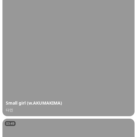
오
디
오
콘
텐
츠
를
들
어
보
세
요.
Small girl (w.AKUMAKIMA)
다인
03:49