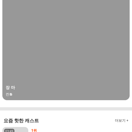
장 마
켠💲
요즘 핫한 캐스트
더보기 +
1위
03:49