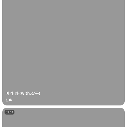
비가 와 (with.살구)
켠💲
03:54