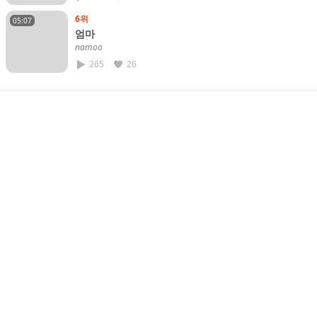
6위
05:07
엄마
𝘯𝘢𝘮𝘰𝘰
265
26