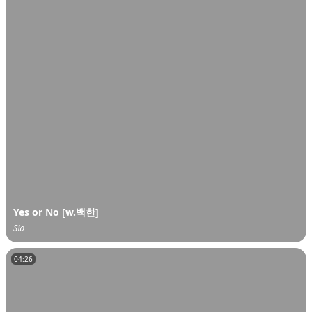
Yes or No [w.백한]
𝑆𝑖𝑜
04:26