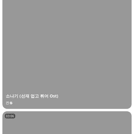
소나기 (선재 업고 튀어 Ost)
켠💲
03:06