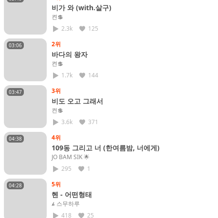
비가 와 (with.살구)
켠💲
2.3k
125
2위
03:06
바다의 왕자
켠💲
1.7k
144
3위
03:47
비도 오고 그래서
켠💲
3.6k
371
4위
04:38
109동 그리고 너 (한여름밤, 너에게)
JO BAM SIK​ 🌟
295
1
5위
04:28
헨 - 어떤형태
𝓱 스무하루
418
25