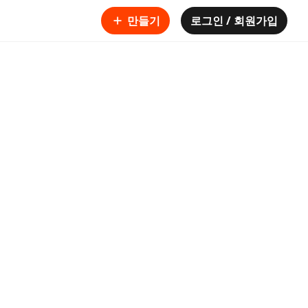
만들기
로그인 / 회원가입