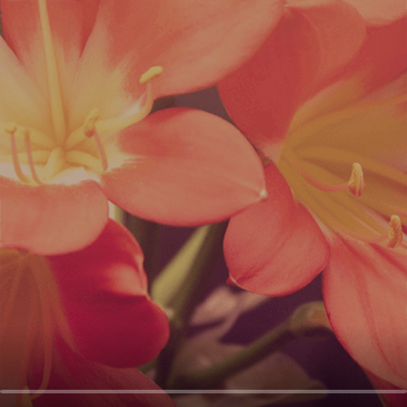
오
디
오
콘
텐
츠
를
들
어
보
세
요.