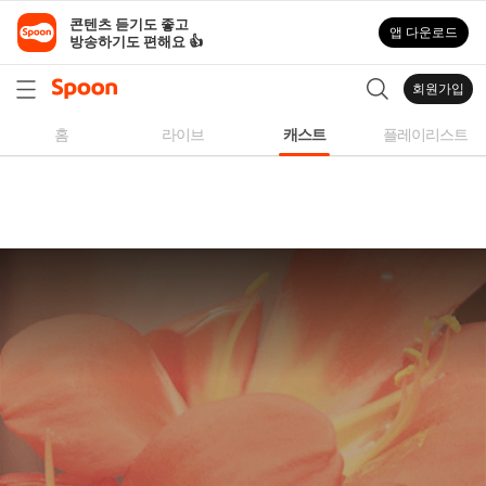
스
콘텐츠 듣기도 좋고

앱 다운로드
푼
방송하기도 편해요 👍
라
디
회원가입
오
|
홈
라이브
캐스트
플레이리스트
자
작
곡,
커
버
곡,
성
대
모
사
등
다
양
한