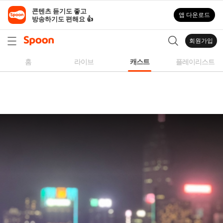
스
콘텐츠 듣기도 좋고

앱 다운로드
푼
방송하기도 편해요 👍
라
디
회원가입
오
|
홈
라이브
캐스트
플레이리스트
자
작
곡,
커
버
곡,
성
대
모
사
등
다
양
한