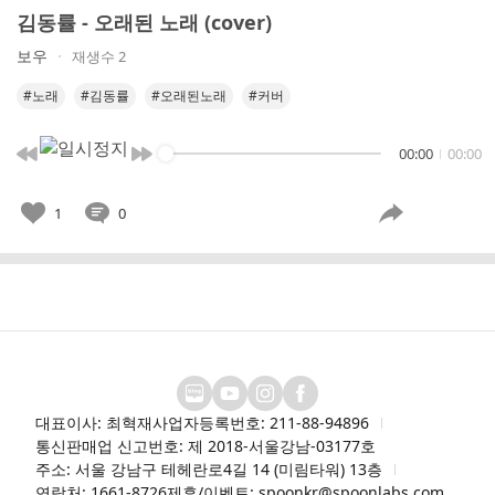
김동률 - 오래된 노래 (cover)
보우
재생수 2
#노래
#김동률
#오래된노래
#커버
00:00
00:00
1
0
대표이사: 최혁재
사업자등록번호: 211-88-94896
통신판매업 신고번호: 제 2018-서울강남-03177호
주소: 서울 강남구 테헤란로4길 14 (미림타워) 13층
연락처: 1661-8726
제휴/이벤트: spoonkr@spoonlabs.com