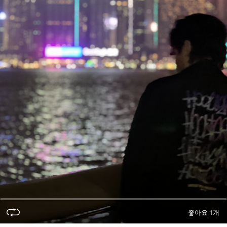
오
디
오
콘
텐
츠
를
들
어
보
세
요.
좋아요 1개