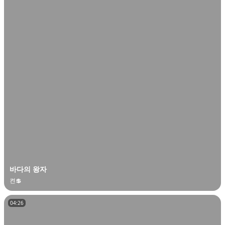
오
디
오
콘
텐
츠
를
들
어
보
세
요.
바다의 왕자
켠💲
04:26