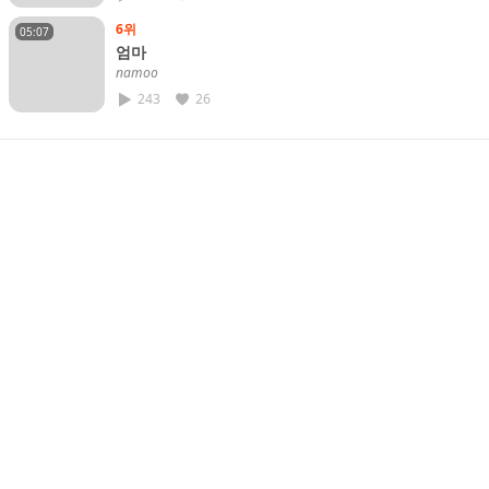
6위
05:07
엄마
𝘯𝘢𝘮𝘰𝘰
243
26