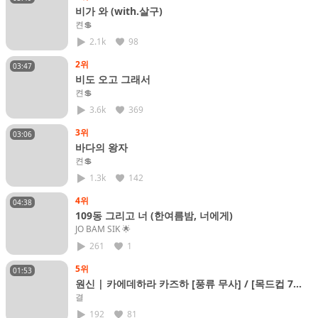
비가 와 (with.살구)
켠💲
2.1k
98
2위
03:47
비도 오고 그래서
켠💲
3.6k
369
3위
03:06
바다의 왕자
켠💲
1.3k
142
4위
04:38
109동 그리고 너 (한여름밤, 너에게)
JO BAM SIK​ 🌟
261
1
5위
01:53
원신 | 카에데하라 카즈하 [풍류 무사] / [목드컵 7
위]
결
192
81