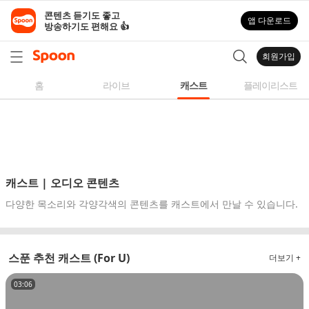
스
콘텐츠 듣기도 좋고

앱 다운로드
푼
방송하기도 편해요 👍
라
디
회원가입
오
|
홈
라이브
캐스트
플레이리스트
자
작
곡,
커
버
곡,
캐스트 | 오디오 콘텐츠
성
다양한 목소리와 각양각색의 콘텐츠를 캐스트에서 만날 수 있습니다.
대
모
사
스푼 추천 캐스트 (For U)
더보기 +
등
다
03:06
양
한