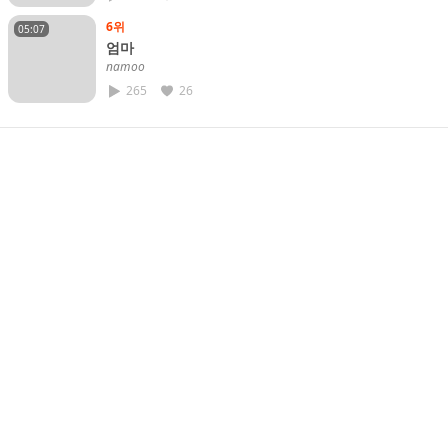
6위
05:07
엄마
𝘯𝘢𝘮𝘰𝘰
265
26