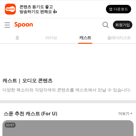
스
콘텐츠 듣기도 좋고

앱 다운로드
푼
방송하기도 편해요 👍
라
디
회원가입
오
|
홈
라이브
캐스트
플레이리스트
자
작
곡,
커
버
곡,
캐스트 | 오디오 콘텐츠
성
다양한 목소리와 각양각색의 콘텐츠를 캐스트에서 만날 수 있습니다.
대
모
사
스푼 추천 캐스트 (For U)
더보기 +
등
다
03:07
양
한