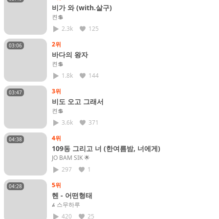
비가 와 (with.살구)
켠💲
2.3k
125
2위
03:06
바다의 왕자
켠💲
1.8k
144
3위
03:47
비도 오고 그래서
켠💲
3.6k
371
4위
04:38
109동 그리고 너 (한여름밤, 너에게)
JO BAM SIK​ 🌟
297
1
5위
04:28
헨 - 어떤형태
𝓱 스무하루
420
25