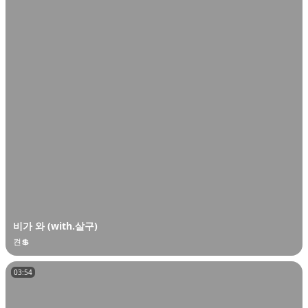
비가 와 (with.살구)
켠💲
03:54