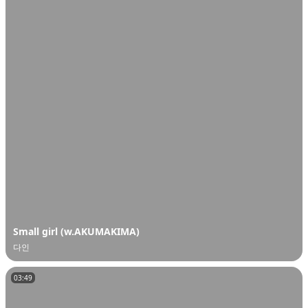
오
디
오
콘
텐
츠
를
들
어
보
세
요.
Small girl (w.AKUMAKIMA)
다인
03:49