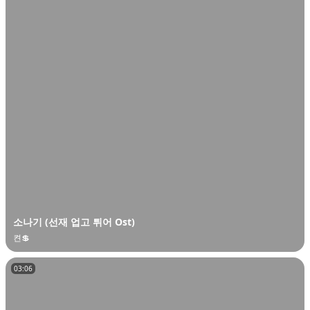
소나기 (선재 업고 튀어 Ost)
켠💲
03:06