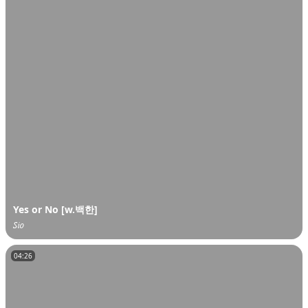
Yes or No [w.백한]
𝑆𝑖𝑜
04:26