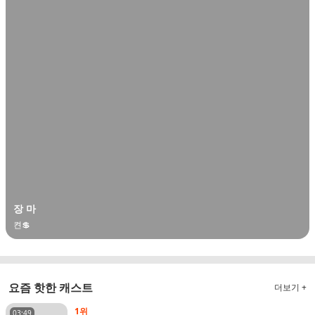
장 마
켠💲
요즘 핫한 캐스트
더보기 +
1위
03:49