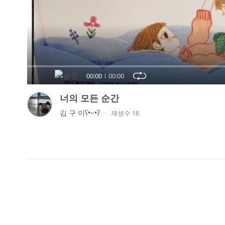
오
디
오
콘
텐
츠
00:00
00:00
를
들
너의 모든 순간
어
김 구 이ʕ•~•ʔ
재생수 16
보
세
요.