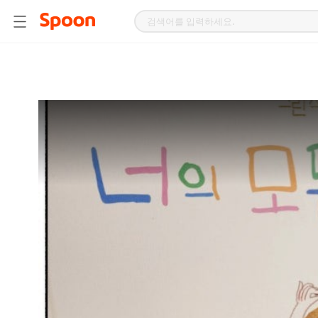
스
푼
라
디
오
|
자
작
곡,
커
버
곡,
성
대
모
사
등
다
양
한