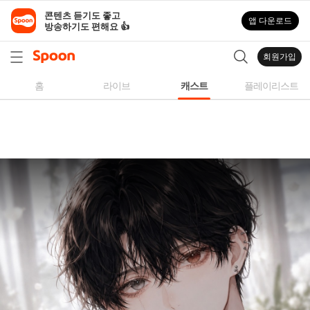
스
콘텐츠 듣기도 좋고

앱 다운로드
푼
방송하기도 편해요 👍
라
디
회원가입
오
|
홈
라이브
캐스트
플레이리스트
자
작
곡,
커
버
곡,
성
대
모
사
등
다
양
한