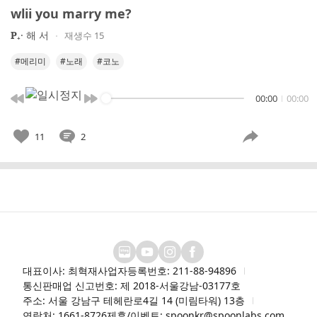
wlii you marry me?
𝐏₊· 해 서
재생수 15
#메리미
#노래
#코노
00:00
00:00
11
2
대표이사: 최혁재
사업자등록번호: 211-88-94896
통신판매업 신고번호: 제 2018-서울강남-03177호
주소: 서울 강남구 테헤란로4길 14 (미림타워) 13층
연락처: 1661-8726
제휴/이벤트: spoonkr@spoonlabs.com