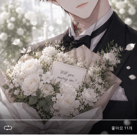
오
디
오
콘
텐
츠
를
들
어
보
세
요.
좋아요 11개