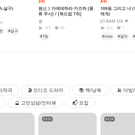
3위
4위
th.살구)
원신 | 카에데하라 카즈하 [풍
109동 그리고 너 
류 무사] / [목드컵 7위]
에게)
결
JO BAM SIK​ 🌟
96
187
80
212
1
켠
#살구
#7등
#soso
#잘자
#어느밤
#조밤
 자작곡
🎬 오디오 드라마
📚 책/낭독
🎤 더
🔮 고민상담/인터뷰
📬 모집
03:03
03:24