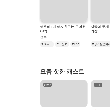
오
디
오
콘
여우비 (내 여자친구는 구미호
사랑의 무게
텐
Ost)
막장
츠
켠💲
를
들
#여우비
#이선희
#Ost
#생각을멈추
어
#발라드
보
세
요.
요즘 핫한 캐스트
03:47
03:49