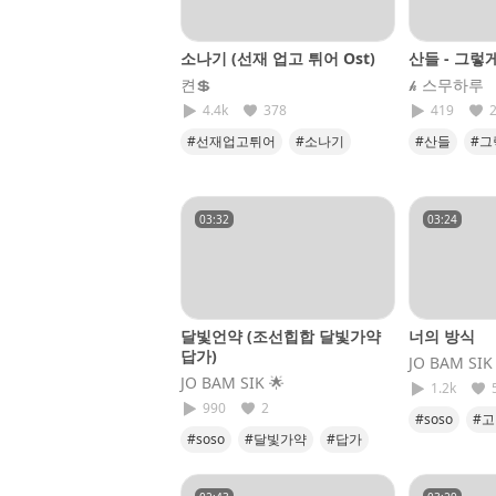
소나기 (선재 업고 튀어 Ost)
산들 - 그렇
켠💲
𝓱 스무하루
4.4k
378
419
#선재업고튀어
#소나기
#산들
#그
#이클립스
#eclipse
#커버
#
#발라드
03:32
03:24
달빛언약 (조선힙합 달빛가약
너의 방식
답가)
JO BAM SIK​
JO BAM SIK​ 🌟
1.2k
990
2
#soso
#
#soso
#달빛가약
#답가
#내사랑
#JOBAMSIK
#언약