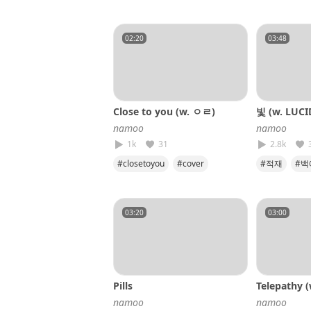
#penomeco
02:20
03:48
Close to you (w. ㅇㄹ)
빛 (w. LUCI
𝘯𝘢𝘮𝘰𝘰
𝘯𝘢𝘮𝘰𝘰
1k
31
2.8k
#closetoyou
#cover
#적재
#백
#namoo
#yali
#cover
#
03:20
03:00
Pills
Telepathy (
𝘯𝘢𝘮𝘰𝘰
𝘯𝘢𝘮𝘰𝘰