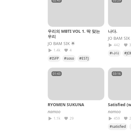
02:43
03:29
우리의 MBTI VOL 1. 딱 맞는
나다.
우리
JO BAM SIK​
JO BAM SIK​ 🌟
442
1.4k
4
#나다
#JO
#ISFP
#soso
#ESTJ
#JOBAMSIK
#천생연분
01:43
03:16
RYOMEN SUKUNA
Satisfied (
𝘯𝘢𝘮𝘰𝘰
𝘯𝘢𝘮𝘰𝘰
1.1k
29
459
#satisfied