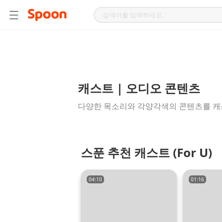
스
푼
라
디
오
|
자
작
캐스트 | 오디오 콘텐츠
곡,
다양한 목소리와 각양각색의 콘텐츠를 캐
커
버
곡,
성
스푼 추천 캐스트 (For U)
대
모
사
04:10
01:16
등
다
양
한