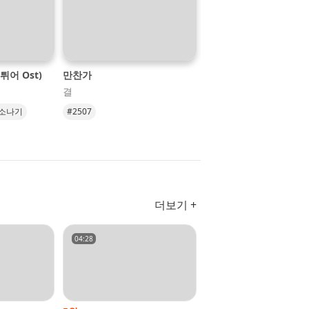
튀어 Ost)
만찬가
비가 와 (with. 켠💲)
결
살 구
소나기
#2507
#비가와
#소유
#백현
ipse
#살구
더보기 +
04:28
02:43