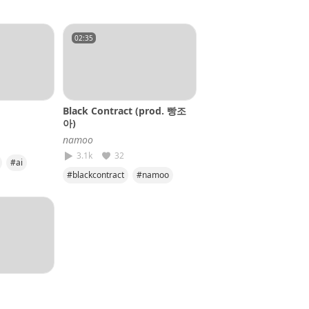
o
#같이
#namoo
02:35
Black Contract (prod. 빵조
아)
𝘯𝘢𝘮𝘰𝘰
3.1k
32
#ai
#blackcontract
#namoo
o