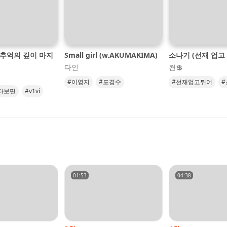
 추억의 깊이 마지
Small girl (w.AKUMAKIMA)
소나기 (선재 업고 
다인
켠💲
#이영지
#도경수
#선재업고튀어
#
다보면
#v1vi
#이클립스
#ecl
#발라드
01:53
04:38