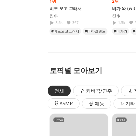
1위
2위
비도 오고 그래서
비가 와 (wi
켠💲
켠💲
3.6k
367
1.5k
#비도오고그래서
#FT아일랜드
#비가와
#
#이홍기
#발라드
토픽별 모아보기
전체
🎵 커버곡/연주
🎸
👂 ASMR
🤣 예능
✨ 기타
03:54
03:41