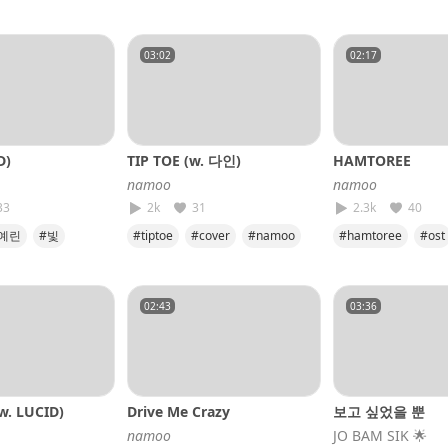
#cover
#luther
#cover
#니가조아
#sos
#함께
03:02
02:17
D)
TIP TOE (w. 다인)
HAMTOREE
𝘯𝘢𝘮𝘰𝘰
𝘯𝘢𝘮𝘰𝘰
33
2k
31
2.3k
40
예린
#빛
#tiptoe
#cover
#namoo
#hamtoree
#ost
namoo
#dain
#cover
#namo
02:43
03:36
w. LUCID)
Drive Me Crazy
보고 싶었을 뿐
𝘯𝘢𝘮𝘰𝘰
JO BAM SIK​ 🌟