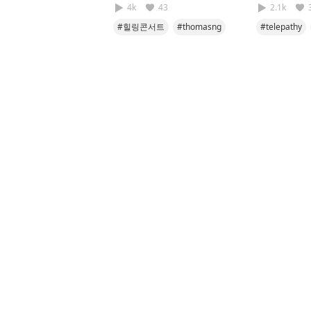
4k
43
2.1k
#힐링콘서트
#thomasng
#telepathy
#pills
#cover
#namoo
#cover