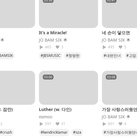
03:36
03:41
It’s a Miracle!
네 손이 닿으면
 🌟
JO BAM SIK​ 🌟
JO BAM SIK​ 🌟
3
465
3
495
5
BAMSIK
#JBSMUSIC
#청량한
#내편인너
#고맙
#팝펑크
#얼티너티브록
#한사람
#soso
#🤟🏻
03:00
03:08
w. 잠깐)
Luther (w. 다인)
가장 사랑스러웠던
𝘯𝘢𝘮𝘰𝘰
JO BAM SIK​ 🌟
22
591
31
601
4
#crush
#kendricklamar
#sza
#가장사랑스러웠던