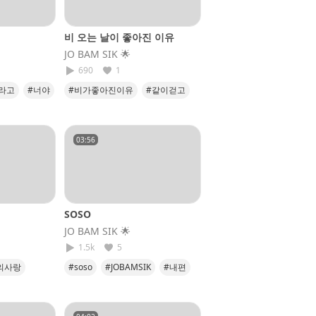
비 오는 날이 좋아진 이유
JO BAM SIK​ 🌟
690
1
라고
#너야
#비가좋아진이유
#같이걷고
#같이웃고
#같이만들고
#soso
03:56
SOSO
JO BAM SIK​ 🌟
1.5k
5
의사랑
#soso
#JOBAMSIK
#내편
를지킬게
#내사랑
#행복하자