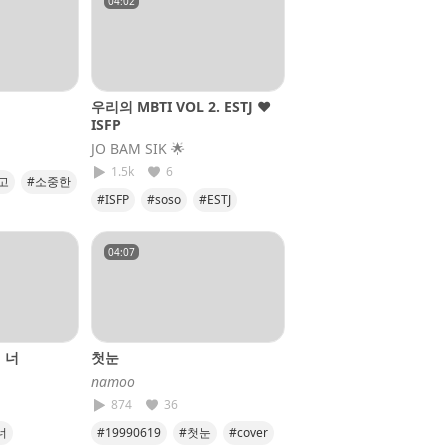
04:02
우리의 MBTI VOL 2. ESTJ ♥️
ISFP
JO BAM SIK​ 🌟
1.5k
6
고
#소중한
#ISFP
#soso
#ESTJ
#JOBAMSIK
#기적같은사랑
04:07
 너
첫눈
𝘯𝘢𝘮𝘰𝘰
874
36
너
#19990619
#첫눈
#cover