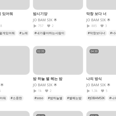
게 있어줘
밤시기양
막창 보다 너
JO BAM SIK​ 🌟
JO BAM SIK​ 🌟
28
757
2
885
3
렇게있어줘
#노래
#내가좋아하는사람이
#막창보다너
#너
라이브는방송에서
#날사랑하는기적같은
#너다
#soso
#사랑중
#행복하다
#soso
02:35
04:30
밤 하늘 별 헤는 밤
나의 방식
 🌟
JO BAM SIK​ 🌟
JO BAM SIK​ 🌟
5
1k
2
1.3k
5
고마워
#소중한
#soso
#밤하늘별
#별헤는밤
#JOBAMSIK
#나
#S2
#JOBAMSIK
#밤하늘별헤는밤
#나의전부
#너
#soso