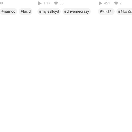
30
1.1k
30
451
2
#namoo
#lucid
#myleslloyd
#drivemecrazy
#밤시기
#러브스
#cover
#namoo
#세번째이야기
#보고싶었을뿐