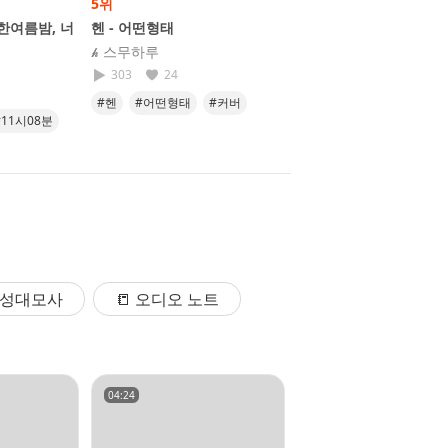
5위
6위
(한여름밤, 너
헨 - 어떤형태
Off My Face
𝓱 스무하루
𝘯𝘢𝘮𝘰𝘰
303
24
373
28
#헨
#어떤형태
#커버
#offmyface
#cover
#11시08분
#노래
#라이브는방송에서
#namoo
식
빙/성대모사
📒 오디오 노트
04:24