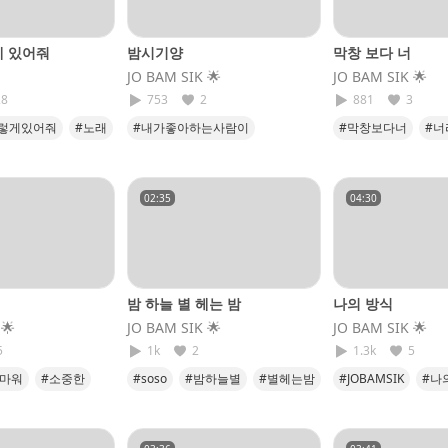
게 있어줘
밤시기양
막창 보다 너
JO BAM SIK​ 🌟
JO BAM SIK​ 🌟
28
753
2
881
3
렇게있어줘
#노래
#내가좋아하는사람이
#막창보다너
#너
라이브는방송에서
#날사랑하는기적같은
#너다
#soso
#사랑중
#행복하다
#soso
02:35
04:30
밤 하늘 별 헤는 밤
나의 방식
 🌟
JO BAM SIK​ 🌟
JO BAM SIK​ 🌟
5
1k
2
1.3k
5
고마워
#소중한
#soso
#밤하늘별
#별헤는밤
#JOBAMSIK
#나
#S2
#JOBAMSIK
#밤하늘별헤는밤
#나의전부
#너
#soso