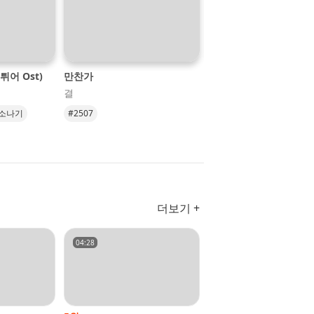
튀어 Ost)
만찬가
비가 와 (with. 켠💲)
결
살 구
소나기
#2507
#비가와
#소유
#백현
ipse
#살구
더보기 +
04:28
02:43