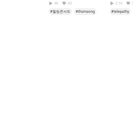
4k
43
2.1k
#힐링콘서트
#thomasng
#telepathy
#pills
#cover
#namoo
#cover