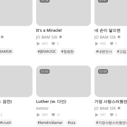
03:36
03:41
It’s a Miracle!
네 손이 닿으면
 🌟
JO BAM SIK​ 🌟
JO BAM SIK​ 🌟
3
460
3
490
5
BAMSIK
#JBSMUSIC
#청량한
#내편인너
#고맙
#팝펑크
#얼티너티브록
#한사람
#soso
#🤟🏻
03:00
03:08
w. 잠깐)
Luther (w. 다인)
가장 사랑스러웠던
𝘯𝘢𝘮𝘰𝘰
JO BAM SIK​ 🌟
22
589
31
597
4
#crush
#kendricklamar
#sza
#가장사랑스러웠던