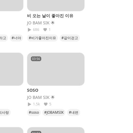
비 오는 날이 좋아진 이유
JO BAM SIK​ 🌟
686
1
라고
#너야
#비가좋아진이유
#같이걷고
#같이웃고
#같이만들고
#soso
03:56
SOSO
JO BAM SIK​ 🌟
1.5k
5
의사랑
#soso
#JOBAMSIK
#내편
를지킬게
#내사랑
#행복하자