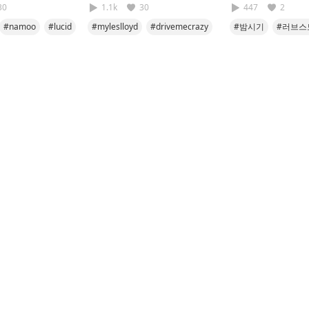
30
1.1k
30
447
2
#namoo
#lucid
#myleslloyd
#drivemecrazy
#밤시기
#러브스
#cover
#namoo
#세번째이야기
#보고싶었을뿐