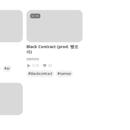
o
#같이
#namoo
02:35
Black Contract (prod. 빵조
아)
𝘯𝘢𝘮𝘰𝘰
3.1k
32
#ai
#blackcontract
#namoo
o