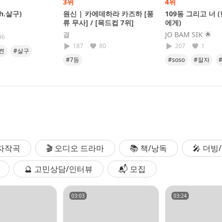
3위
4위
th.살구)
원신 | 카에데하라 카즈하 [풍
109동 그리고 너 
류 무사] / [목드컵 7위]
에게)
결
JO BAM SIK​ 🌟
96
187
80
207
1
켠
#살구
#7등
#soso
#잘자
#어느밤
#조밤
 자작곡
🎬 오디오 드라마
📚 책/낭독
🎤 더
🔮 고민상담/인터뷰
📬 모집
03:03
03:24