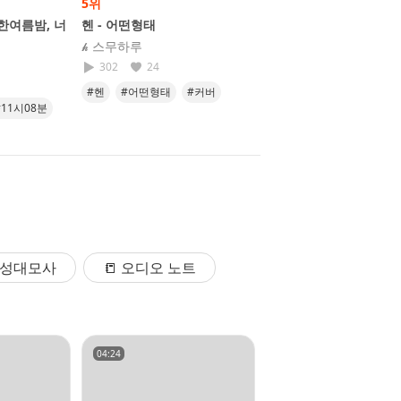
5위
6위
(한여름밤, 너
헨 - 어떤형태
Off My Face
𝓱 스무하루
𝘯𝘢𝘮𝘰𝘰
302
24
372
28
#헨
#어떤형태
#커버
#offmyface
#cover
#11시08분
#노래
#라이브는방송에서
#namoo
식
빙/성대모사
📒 오디오 노트
04:24