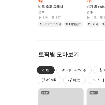
1위
2위
비도 오고 그래서
비가 와 (wi
켠💲
켠💲
3.6k
367
1.5k
#비도오고그래서
#FT아일랜드
#비가와
#
#이홍기
#발라드
토픽별 모아보기
전체
🎵 커버곡/연주
🎸
👂 ASMR
🤣 예능
✨ 기타
03:54
03:41