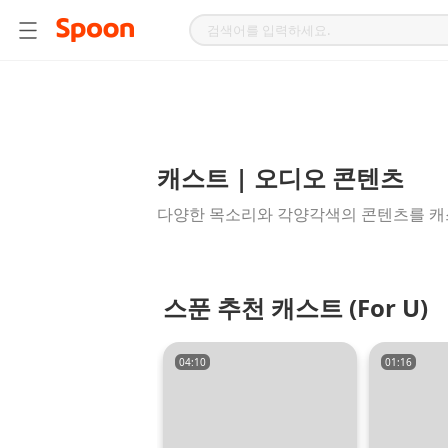
스
푼
라
디
오
|
자
작
캐스트 | 오디오 콘텐츠
곡,
다양한 목소리와 각양각색의 콘텐츠를 캐
커
버
곡,
성
스푼 추천 캐스트 (For U)
대
모
사
04:10
01:16
등
다
양
한