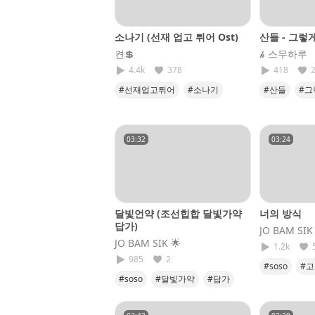
소나기 (선재 업고 튀어 Ost)
산들 - 그렇
켠💲
𝓱 스무하루
4.4k
378
418
#선재업고튀어
#소나기
#산들
#그
#이클립스
#eclipse
#커버
#
#발라드
03:32
03:24
달빛언약 (조선힙합 달빛가약
너의 방식
답가)
JO BAM SIK​
JO BAM SIK​ 🌟
1.2k
985
2
#soso
#
#soso
#달빛가약
#답가
#내사랑
#JOBAMSIK
#언약