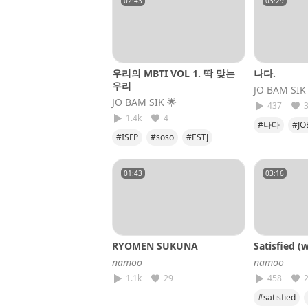
02:43
03:29
우리의 MBTI VOL 1. 딱 맞는
나다.
우리
JO BAM SIK​
JO BAM SIK​ 🌟
437
1.4k
4
#나다
#JO
#ISFP
#soso
#ESTJ
#JOBAMSIK
#천생연분
01:43
03:16
RYOMEN SUKUNA
Satisfied (
𝘯𝘢𝘮𝘰𝘰
𝘯𝘢𝘮𝘰𝘰
1.1k
29
458
#satisfied