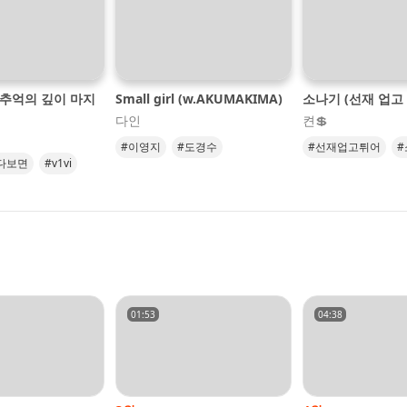
 추억의 깊이 마지
Small girl (w.AKUMAKIMA)
소나기 (선재 업고 
다인
켠💲
#이영지
#도경수
#선재업고튀어
#
다보면
#v1vi
#이클립스
#ecl
#발라드
01:53
04:38