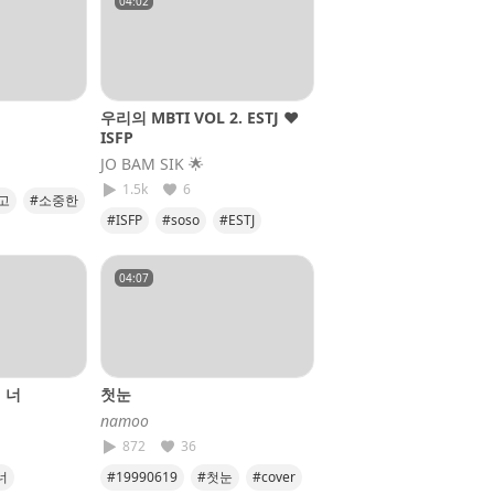
04:02
우리의 MBTI VOL 2. ESTJ ♥️
ISFP
JO BAM SIK​ 🌟
1.5k
6
고
#소중한
#ISFP
#soso
#ESTJ
#JOBAMSIK
#기적같은사랑
04:07
 너
첫눈
𝘯𝘢𝘮𝘰𝘰
872
36
너
#19990619
#첫눈
#cover