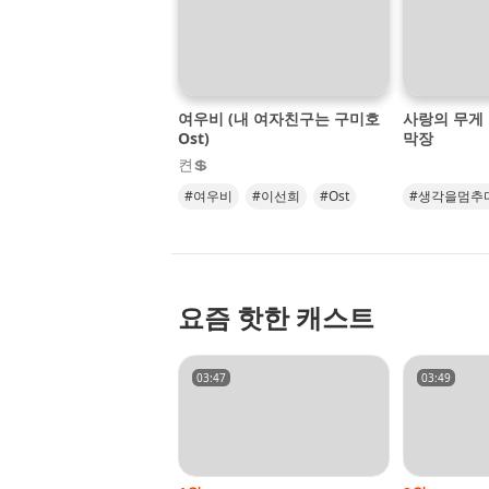
오
디
오
콘
여우비 (내 여자친구는 구미호
사랑의 무게
텐
Ost)
막장
츠
켠💲
를
들
#여우비
#이선희
#Ost
#생각을멈추
어
#발라드
보
세
요.
요즘 핫한 캐스트
03:47
03:49