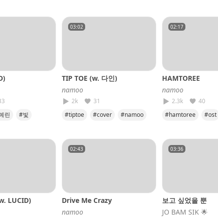
#cover
#luther
#cover
#니가조아
#sos
#함께
03:02
02:17
D)
TIP TOE (w. 다인)
HAMTOREE
𝘯𝘢𝘮𝘰𝘰
𝘯𝘢𝘮𝘰𝘰
33
2k
31
2.3k
40
예린
#빛
#tiptoe
#cover
#namoo
#hamtoree
#ost
namoo
#dain
#cover
#namo
02:43
03:36
w. LUCID)
Drive Me Crazy
보고 싶었을 뿐
𝘯𝘢𝘮𝘰𝘰
JO BAM SIK​ 🌟