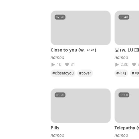
#penomeco
02:20
03:48
Close to you (w. ㅇㄹ)
빛 (w. LUCI
𝘯𝘢𝘮𝘰𝘰
𝘯𝘢𝘮𝘰𝘰
1k
31
2.8k
#closetoyou
#cover
#적재
#백
#namoo
#yali
#cover
#
03:20
03:00
Pills
Telepathy (
𝘯𝘢𝘮𝘰𝘰
𝘯𝘢𝘮𝘰𝘰