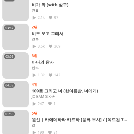
비가 와 (with.살구)
켠💲
2.1k
97
2위
03:47
비도 오고 그래서
켠💲
3.6k
369
3위
03:06
바다의 왕자
켠💲
1.3k
142
4위
04:38
109동 그리고 너 (한여름밤, 너에게)
JO BAM SIK​ 🌟
247
1
5위
01:53
원신 | 카에데하라 카즈하 [풍류 무사] / [목드컵 7
위]
결
190
81