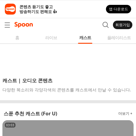
스
콘텐츠 듣기도 좋고

앱 다운로드
푼
방송하기도 편해요 👍
라
디
회원가입
오
|
홈
라이브
캐스트
플레이리스트
자
작
곡,
커
버
곡,
캐스트 | 오디오 콘텐츠
성
다양한 목소리와 각양각색의 콘텐츠를 캐스트에서 만날 수 있습니다.
대
모
사
스푼 추천 캐스트 (For U)
더보기 +
등
다
03:03
양
한