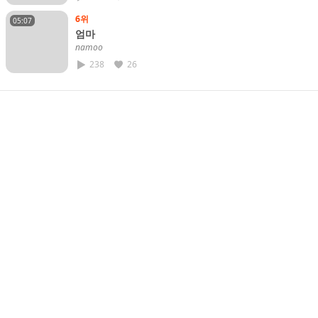
6위
05:07
엄마
𝘯𝘢𝘮𝘰𝘰
238
26