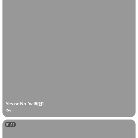
오
디
오
콘
텐
츠
를
들
어
보
세
요.
Yes or No [w.백한]
𝑆𝑖𝑜
01:17