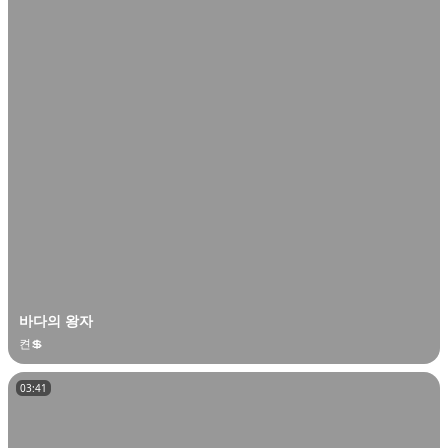
바다의 왕자
켠💲
03:41