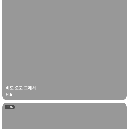
비도 오고 그래서
켠💲
03:07