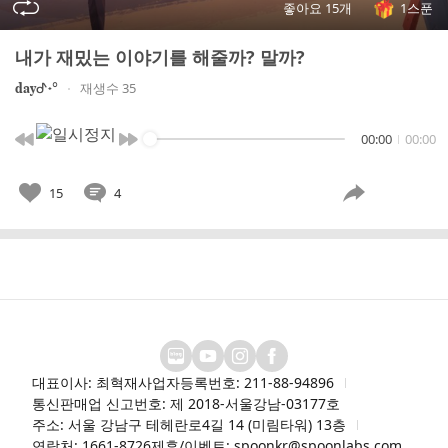
좋아요 15개
1스푼
내가 재밌는 이야기를 해줄까? 말까?
𝐝𝐚𝐲ᕷ˖°
재생수 35
00:00
00:00
15
4
대표이사: 최혁재
사업자등록번호: 211-88-94896
통신판매업 신고번호: 제 2018-서울강남-03177호
주소: 서울 강남구 테헤란로4길 14 (미림타워) 13층
연락처: 1661-8726
제휴/이벤트: spoonkr@spoonlabs.com