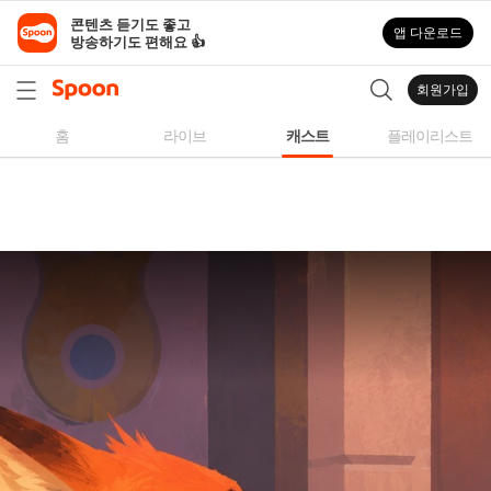
스
콘텐츠 듣기도 좋고

앱 다운로드
푼
방송하기도 편해요 👍
라
디
회원가입
오
|
홈
라이브
캐스트
플레이리스트
자
작
곡,
커
버
곡,
성
대
모
사
등
다
양
한