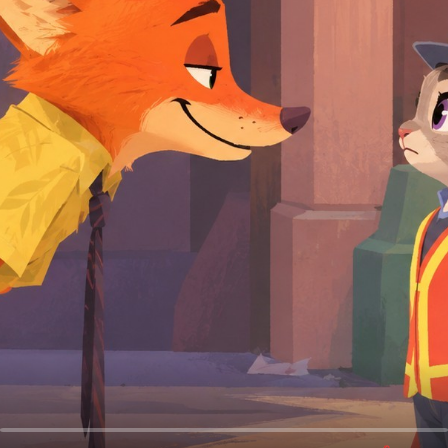
오
디
오
콘
텐
츠
를
들
어
보
세
요.