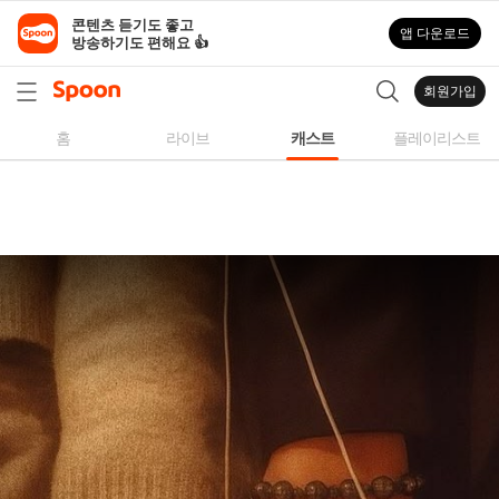
스
콘텐츠 듣기도 좋고

앱 다운로드
푼
방송하기도 편해요 👍
라
디
회원가입
오
|
홈
라이브
캐스트
플레이리스트
자
작
곡,
커
버
곡,
성
대
모
사
등
다
양
한