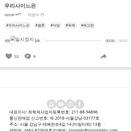
우리사이느은
𝚗𝚘𝚝𝚎⊶⸋°
재생수 75
#우리사이느은
#웹툰
#더빙
#독백
#예고편
00:00
00:00
53
9
대표이사: 최혁재
사업자등록번호: 211-88-94896
통신판매업 신고번호: 제 2018-서울강남-03177호
주소: 서울 강남구 테헤란로4길 14 (미림타워) 13층
연락처: 1661-8726
제휴/이벤트: spoonkr@spoonlabs.com