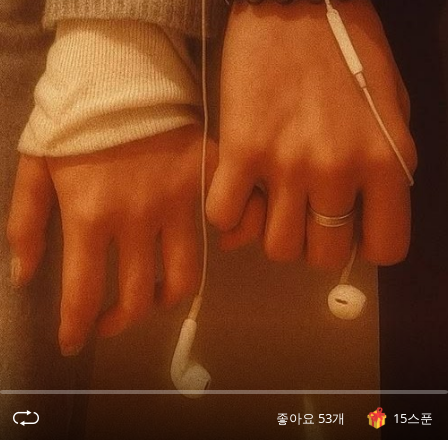
오
디
오
콘
텐
츠
를
들
어
보
세
요.
좋아요 53개
15스푼