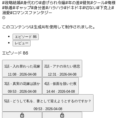
#
政略結婚
#
身代わり
#
虐げられ令嬢
#
年の差
#
健気
#
クール
#
俺様
#
執着
#
ギャップ
#
身分差
#
ハラハラ
#
ドキドキ
#
切ない
#
下克上
#
溺愛
#
ロマンスファンタジー
このコンテンツは生成AIを使用して制作されました。
エピソード 86
レビュー
エピソード 86
1話 - 入れ替わった花嫁
2話 - アナの冷たい慈悲
11:08
·
2026-04-08
12:31
·
2026-04-08
3話 - 真実の花嫁は誰か
4話 - 仮面を脱いだ夜
09:53
·
2026-04-08
14:44
·
2026-04-08
5話 - どうして私を、妻として迎えようとするのですか？
09:53
·
2026-04-08