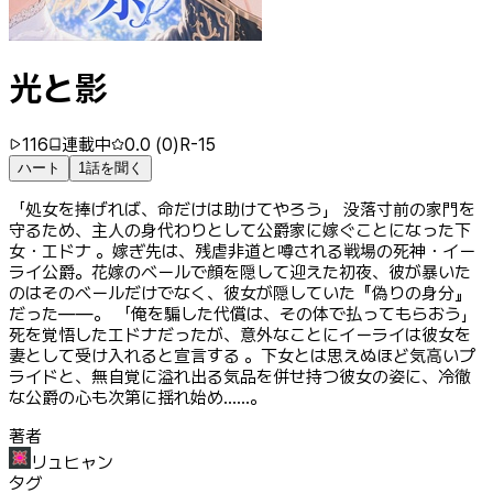
光と影
116
連載中
0.0
(
0
)
R-15
ハート
1話を聞く
「処女を捧げれば、命だけは助けてやろう」 没落寸前の家門を
守るため、主人の身代わりとして公爵家に嫁ぐことになった下
女・エドナ 。嫁ぎ先は、残虐非道と噂される戦場の死神・イー
ライ公爵。花嫁のベールで顔を隠して迎えた初夜、彼が暴いた
のはそのベールだけでなく、彼女が隠していた『偽りの身分』
だった――。 「俺を騙した代償は、その体で払ってもらおう」
死を覚悟したエドナだったが、意外なことにイーライは彼女を
妻として受け入れると宣言する 。下女とは思えぬほど気高いプ
ライドと、無自覚に溢れ出る気品を併せ持つ彼女の姿に、冷徹
な公爵の心も次第に揺れ始め……。
著者
リュヒャン
タグ