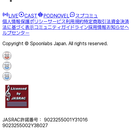
LIVE
CAST
PODNOVEL
スプコミュ
個人情報保護ポリシー
サービス利用規約
特定商取引法
資金決済
法に基づく表示
コミュニティガイドライン
採用情報
お知らせ
ヘ
ルプセンター
Copyright © Spoonlabs Japan. All rights reserved.
JASRAC許諾番号： 9023255001Y31016
9023255002Y38027