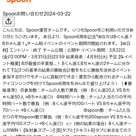
Spoonお問い合わせ
2024-03-22
こんにちは、Spoon運営チームです。 いつもSpoonをご利用いただきあ
りがとうございます。 本日より、Spoon6周年記念『あなたはBくん派？
Bちゃん派？』チーム戦イベントのイベント期間が開始されます。 【📅日
程】 エントリー：終了 チーム公開：公開中 イベント期間：3月22日
(金)12:00PM ~ 3月31日(日)23:59 結果発表：4月9日(火) 予定 【📝イベ
ント概要】 Bが最後の卒業祭…！ Bくん派とBちゃん派の2チームに分か
れて下記3つの基準の結果の勝敗合計数をもとに勝敗を決めるイベント
参加するだけでもチームに貢献ができる！運営から配布されるチーム別
アイコンリングを付けてSpoon6周年をみんなで盛り上げよう！ （🥊勝
敗基準） ①参加数：チームの人数で勝負 （例：Bくん派20人 VS Bち
ゃん派50人→Bちゃん派◎） ②時間ハート数：チーム1人当たりの平均
時間ハート数で勝負 （例：Bくん派平均100ハート VS Bちゃん派平均
70ハート→Bくん派◎） ③spoon数：チーム1人当
たりの平均spoon数で勝負 （例：Bくん派平均300spoon VS Bちゃん
派平均150スプーン→Bくん派◎） 👉（例の結果の場合）Bくん派チー
ムがWIN！ 【📝対象スプーン】 [B]タブと[テキストB]タブにある全てのス