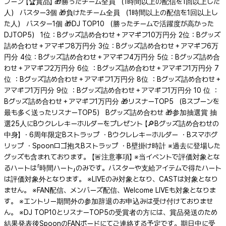
プーン 【🏆賞品】 🎁勝ったチーム全員 （1時間以上の配信を1回以上した
人） バスター3個 🎁負けたチーム全員 （1時間以上の配信を1回以上し
た人） バスター1個 🎁DJ TOP10 （勝ったチームで活躍度が高かった
DJTOP5） 1位：Bグッズ詰め合わせ＋アマギフ10万円分 2位：Bグッズ
詰め合わせ＋アマギフ8万円分 3位：Bグッズ詰め合わせ＋アマギフ6万
円分 4位：Bグッズ詰め合わせ＋アマギフ4万円分 5位：Bグッズ詰め合
わせ＋アマギフ2万円分 6位 ：Bグッズ詰め合わせ＋アマギフ1万円分 7
位 ：Bグッズ詰め合わせ＋アマギフ1万円分 8位 ：Bグッズ詰め合わせ＋
アマギフ1万円分 9位 ：Bグッズ詰め合わせ＋アマギフ1万円分 10 位 ：
Bグッズ詰め合わせ＋アマギフ1万円分 🎁リスナーTOP5 （Bスプーンを
最も多く送ったリスナーTOP5） Bグッズ詰め合わせ 🎁参加抽選賞 抽
選25人にBウクレレキーホルダーをプレゼント 【🔎Bグッズ詰め合わせの
中身】 ・6周年限定Bストラップ ・Bウクレレキーホルダー ・Bスマホグ
リップ ・Spoonロゴ抱えBストラップ ・B壁掛け時計 ※過去に登場した
グッズも含まれております。 【🚨注意事項】 ※当イベントで評価対象とな
るハートは「時間ハート」のみです。バスターや支給アイテムで得たハート
は評価対象外となります。 ※LIVEのみ対象となり、CASTは対象となり
ません。 ※FAN配信、メンバーズ配信、Welcome LIVEも対象となりま
す。 ※エントリー期間外の参加辞退のお申込みは受け付けておりませ
ん。 ※DJ TOP10とリスナーTOP5の受賞者の方には、賞品発送のため
結果発表後SpoonのFANボードにてご連絡する予定です。期日中に受