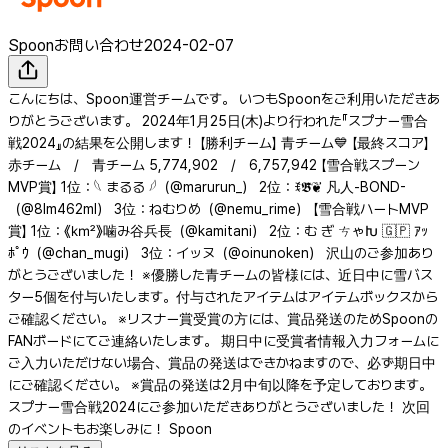
Spoonお問い合わせ
2024-02-07
こんにちは、Spoon運営チームです。 いつもSpoonをご利用いただきあ
りがとうございます。 2024年1月25日(木)より行われた『スプナー雪合
戦2024』の結果を公開します！ 【勝利チーム】 青チーム💙 【最終スコア】
赤チーム / 青チーム 5,774,902 / 6,757,942 【雪合戦スプーン
MVP賞】 1位：𓆩 まるる 𓆪（@marurun_） 2位：ꉂ𝕭̆̈❦ 凡人-BOND-
（@8lm462ml） 3位：ねむりめ（@nemu_rime） 【雪合戦ハートMVP
賞】 1位：《㎞²》噛み谷兵長（@kamitani） 2位：む ぎ ㄘゃԽ 🇬🇵 ｱｯ
ﾎﾟｳ（@chan_mugi） 3位：イッヌ（@oinunoken） 沢山のご参加あり
がとうございました！ ※優勝した青チームの皆様には、近日中に雪バス
ター5個を付与いたします。付与されたアイテムはアイテムボックスから
ご確認ください。 ※リスナー賞受賞の方には、賞品発送のためSpoonの
FANボードにてご連絡いたします。 期日中に受賞者情報入力フォームに
ご入力いただけない場合、賞品の発送はできかねますので、必ず期日中
にご確認ください。 ※賞品の発送は2月中旬以降を予定しております。
スプナー雪合戦2024にご参加いただきありがとうございました！ 次回
のイベントもお楽しみに！ Spoon