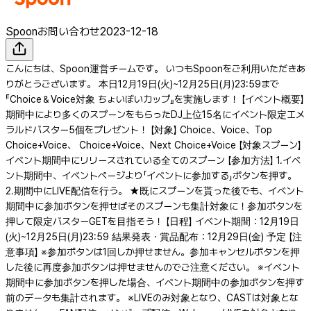
Spoonお問い合わせ
2023-12-18
こんにちは、Spoon運営チームです。 いつもSpoonをご利用いただきあ
りがとうございます。 本日12月19日(火)~12月25日(月)23:59まで
『Choice＆Voice対象 ちょいぼいカップ』を実施します！ 【イベント概要】
期間中により多くのスプーンをもらったDJ上位15名にイベント限定エメ
ラルドバスター5個をプレゼント！ 【対象】 Choice、Voice、Top
Choice+Voice、 Choice+Voice、Next Choice+Voice 【対象スプーン】
イベント期間中にリリースされている全てのスプーン 【参加方法】 1.イベ
ント期間中、イベントページより「イベントに参加する」ボタンを押す。
2.期間中にLIVE配信を行う。 ★既にスプーンを貰った後でも、イベント
期間中に参加ボタンを押せばそのスプーンも集計対象に！参加ボタンを
押して限定バスターGETを目指そう！ 【日程】 イベント期間：12月19日
(火)~12月25日(月)23:59 結果発表・賞品配布：12月29日(金) 予定 【注
意事項】 ※参加ボタンは1回しか押せません。参加キャンセルボタンを押
した後に再度参加ボタンは押せませんのでご注意ください。 ※イベント
期間中に参加ボタンを押した場合、イベント期間中の参加ボタンを押す
前のデータも集計されます。 ※LIVEのみ対象となり、CASTは対象とな