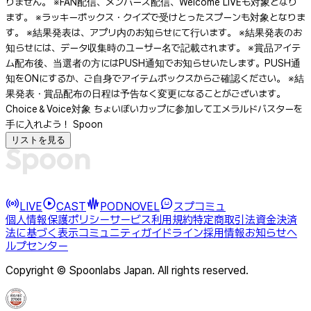
りません。 ※FAN配信、メンバーズ配信、Welcome LIVEも対象となり
ます。 ※ラッキーボックス・クイズで受けとったスプーンも対象となりま
す。 ※結果発表は、アプリ内のお知らせにて行います。 ※結果発表のお
知らせには、データ収集時のユーザー名で記載されます。 ※賞品アイテ
ム配布後、当選者の方にはPUSH通知でお知らせいたします。PUSH通
知をONにするか、ご自身でアイテムボックスからご確認ください。 ※結
果発表・賞品配布の日程は予告なく変更になることがございます。
Choice＆Voice対象 ちょいぼいカップに参加してエメラルドバスターを
手に入れよう！ Spoon
リストを見る
LIVE
CAST
PODNOVEL
スプコミュ
個人情報保護ポリシー
サービス利用規約
特定商取引法
資金決済
法に基づく表示
コミュニティガイドライン
採用情報
お知らせ
ヘ
ルプセンター
Copyright © Spoonlabs Japan. All rights reserved.