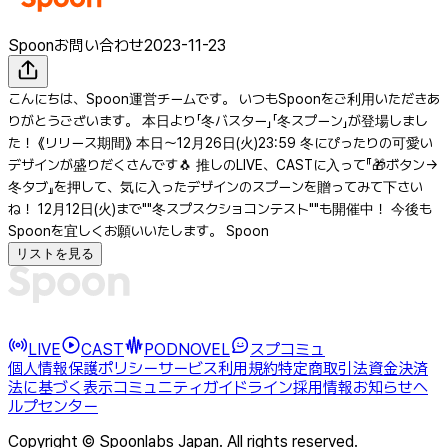
Spoonお問い合わせ
2023-11-23
こんにちは、Spoon運営チームです。 いつもSpoonをご利用いただきあ
りがとうございます。 本日より「冬バスター」「冬スプーン」が登場しまし
た！ 《リリース期間》 本日〜12月26日(火)23:59 冬にぴったりの可愛い
デザインが盛りだくさんです🐧 推しのLIVE、CASTに入って『🎁ボタン→
冬タブ』を押して、気に入ったデザインのスプーンを贈ってみて下さい
ね！ 12月12日(火)まで""冬スプスクショコンテスト""も開催中！ 今後も
Spoonを宜しくお願いいたします。 Spoon
リストを見る
LIVE
CAST
PODNOVEL
スプコミュ
個人情報保護ポリシー
サービス利用規約
特定商取引法
資金決済
法に基づく表示
コミュニティガイドライン
採用情報
お知らせ
ヘ
ルプセンター
Copyright © Spoonlabs Japan. All rights reserved.