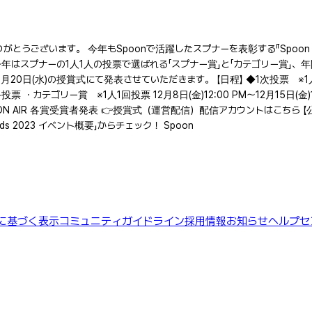
うございます。 今年もSpoonで活躍したスプナーを表彰する『Spoon Awar
今年はスプナーの1人1人の投票で選ばれる「スプナー賞」と「カテゴリー賞」
(水)の授賞式にて発表させていただきます。 【日程】 ◆1次投票 ※1人1回投票 1
最終投票 ・カテゴリー賞 ※1人1回投票 12月8日(金)12:00 PM〜12月15日(金)
)19:00 ON AIR 各賞受賞者発表 👉授賞式（運営配信）配信アカウントはこちら 【公
s 2023 イベント概要」からチェック！ Spoon
に基づく表示
コミュニティガイドライン
採用情報
お知らせ
ヘルプセ