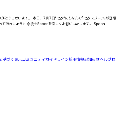
ありがとうございます。 本日、7月7日"七夕"にちなんで『七夕スプーン』が登
Tで贈ってみましょう✨ 今後もSpoonを宜しくお願いいたします。 Spoon
に基づく表示
コミュニティガイドライン
採用情報
お知らせ
ヘルプセ