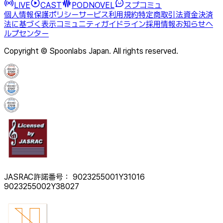
LIVE
CAST
PODNOVEL
スプコミュ
個人情報保護ポリシー
サービス利用規約
特定商取引法
資金決済
法に基づく表示
コミュニティガイドライン
採用情報
お知らせ
ヘ
ルプセンター
Copyright © Spoonlabs Japan. All rights reserved.
JASRAC許諾番号： 9023255001Y31016
9023255002Y38027