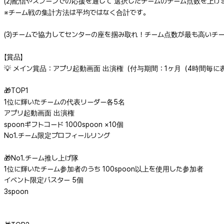
(2)配信やスプーンでの応援を通して 選択したチームのチーム点数を上げ
※チーム戦の集計方法は平均ではなく合計です。
(3)チームで協力してセンターの座を掴み取れ！チーム点数が最も高いチーム
【賞品】
💡 メイン賞品：アプリ起動画面 出演権（付与期間：1ヶ月（4時間毎に表
🎁TOP1
1位に輝いたチームの代表リーダー各5名
アプリ起動画面 出演権
spoonギフトコード 1000spoon ×10個
No1.チーム限定プロフィールリング
🎁No1.チーム推し上げ隊
1位に輝いたチーム参加者のうち 100spoon以上を使用した参加者
イベント限定バスター 5個
3spoon