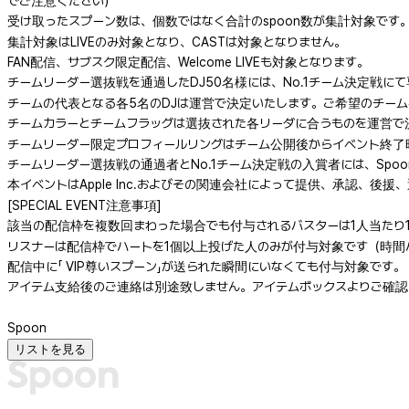
でご注意ください）
受け取ったスプーン数は、個数ではなく合計のspoon数が集計対象です
集計対象はLIVEのみ対象となり、CASTは対象となりません。
FAN配信、サブスク限定配信、Welcome LIVEも対象となります。
チームリーダー選抜戦を通過したDJ50名様には、No.1チーム決定戦
チームの代表となる各5名のDJは運営で決定いたします。ご希望のチー
チームカラーとチームフラッグは選抜された各リーダに合うものを運営で
チームリーダー限定プロフィールリングはチーム公開後からイベント終了
チームリーダー選抜戦の通過者とNo.1チーム決定戦の入賞者には、Spoo
本イベントはApple Inc.およびその関連会社によって提供、承認、後
[SPECIAL EVENT注意事項]
該当の配信枠を複数回まわった場合でも付与されるバスターは1人当たり
リスナーは配信枠でハートを1個以上投げた人のみが付与対象です（時間
配信中に「 VIP尊いスプーン」が送られた瞬間にいなくても付与対象です。
アイテム支給後のご連絡は別途致しません。アイテムボックスよりご確認
Spoon
リストを見る