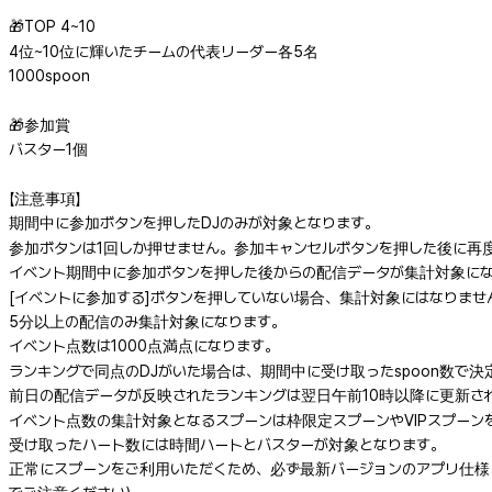
🎁TOP 4~10
4位~10位に輝いたチームの代表リーダー各5名
1000spoon
🎁参加賞
バスター1個
【注意事項】
期間中に参加ボタンを押したDJのみが対象となります。
参加ボタンは1回しか押せません。参加キャンセルボタンを押した後に再
イベント期間中に参加ボタンを押した後からの配信データが集計対象に
[イベントに参加する]ボタンを押していない場合、集計対象にはなりませ
5分以上の配信のみ集計対象になります。
イベント点数は1000点満点になります。
ランキングで同点のDJがいた場合は、期間中に受け取ったspoon数で
前日の配信データが反映されたランキングは翌日午前10時以降に更新さ
イベント点数の集計対象となるスプーンは枠限定スプーンやVIPスプー
受け取ったハート数には時間ハートとバスターが対象となります。
正常にスプーンをご利用いただくため、必ず最新バージョンのアプリ仕様