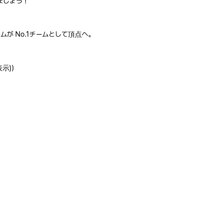
ましょう！
が No.1チームとして頂点へ。
示)）