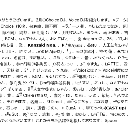
うございます。 2月のChoice DJ、Voice DJを紹介します。 ※デー
 Choice（10名、敬称略、順不同） ⑅ 𖠚໊｡ﾟ一ノ瀬 、Φしらたまもなか 、朔理₉
、敬称略、順不同） 絢都 、@ ꪔ̤̮ 兎 ｸﾝ .ᐟ🔰 、月野むん🌙 、ꕥりら 、ൻⁱ͙ みお
 、߷sɪᴜ ‏ 、人工知能ちゃん 、𖤞じゅん 、左脳。 、ℒ-ｴﾙ- 、壱 -𝑖𝑐ℎ𝑖- 、ཞ⋆̩ ͛яɪʀɪᴚɪ 、☞どらねこ☜
🐱】 、神代 蓮 、🐬℃iane*ｼｱﾝ*Φ 、⁸⁷𝆧.柳瀬-ﾔﾅｾ- 、うに 、天使ぴよ 、꒳🫛 のぶとぅけ 、𐍂.🔗
nami 、真愛-ﾏｲ- 、 ꉂ𝕭̆̈❦︎ 凡人-BOND- 、𝒯𖠚ᐝ𝒕𝒐𝒎𝒐. 、ℛ⃛ੈ 0 時 、
名無し 、《㎞²》噛み谷兵長 、·̩͙꒰ঌ羽衣-ぅぃ- 、𝓨¨̮ ゆず丸｡ 、ᒪᗩTTᗴ 、四
ﾒｰ 、𝟎𝟔. 🪄 、天魅 錬 、3² 、ᚢ.ぴぃまる 、ª𝒓̈ えあ。 ＜Voiceとは？＞
おとーふ 、気分ﾇｺ 、𓊝⁎⋆ ツッキー20時半リレー 、𝚁𝙰𝚈 、
𝒚*ゆん 、@ ꪔ̤̮ 兎 ｸﾝ .ᐟ🔰 、《㎞²》噛み谷兵長 、⿻ˢ すい 、ℒ-ｴﾙ- 、なんでもない
さく 、もさきぽぽ 、名無し 、🔰Direct 、𓂏ྀིゆにちゃ 、はなまる 、ʏᶻゆず
皆さまおめでとうございます！ これからもご活躍を応援しております！ Spoon