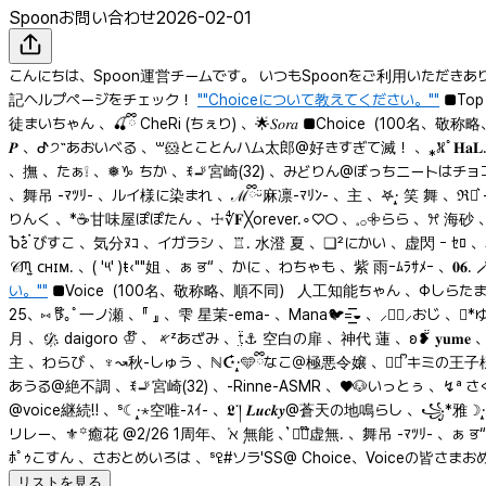
Spoonお問い合わせ
2026-02-01
こんにちは、Spoon運営チームです。 いつもSpoonをご利用いただきありがと
記ヘルプページをチェック！
""Choiceについて教えてください。""
■Top
徒まいちゃん 、🍒ྀི CheRi (ちぇり) 、🌟𝑆𝑜𝑟𝑎 ■Choice（100名
𝑷 、ᕷ੭˶あおいべる 、꒳​‪🐹とことんハム太郎@好きすぎて滅！ 、⁎𖦙ﾟ𝐇𝐚𝐋. 、BGM 、なんでもない人 、おとこぱわー 、𝒟҉. daigoro ♔໊ 、25、⸝♔⃞⸝おじ 、🌙*.｡🐇のんﾀﾝ@NonSp07 、♱⡱彼岸 、痲痺 、🔴紅丸🔴【‪🩸🩸🩸】
、撫 、たぁ❕ 、❅♑︎ ちか 、ꉂ🚬宮崎(32) 、みどりん@ぼっちニートはチョコ待ち🍫 、業 、𝗞𝗮𝗻𝘇𝗮𝗸𝗶 𝗡𝗼𝗮. 、❥.*♔𝐀𝐲𝐚𝐧𝐞
、舞吊 -ﾏﾂﾘ- 、ルイ様に染まれ 、ℳྀིᵕ̈麻凛-ﾏﾘﾝ- 、主 、‎𖤐·̩͙ 笑 舞 、ℜ⋆͛ - 𝑅 𝑎 𝑖 - 、⿻ˢ すい 、ℳꕤ︎ MIA(みあ) 、『 』 、らけ【‪
りんく 、*☕️甘味屋ぽぽたん 、☩∜𝐅­­╳orever.∘♡⃝ 、𓈒𓂂𖧷らら 、ꕮ 海砂 、viva 、名前は、まだ無い。 、えぬ 、♔‪⋆͛ ゆー 、鬱 、𝒦 🐾くぉん 、☪︎⁷꒱七巳-na
Ⴆꙅ໋࠭ びすこ 、気分ﾇｺ 、イガラシ 、♖. 水澄 夏 、❏²にかい 、虚閃 ｰ ｾﾛ 、
𝒞ᙏ̤̫ ᴄʜɪᴍ. 、( '༥' )ŧ‹""姐 、ぁ ਭ“ 、かに 、わちゃも 、紫 雨ｰﾑﾗｻ
い。""
■Voice（100名、敬称略、順不同） 人工知能ちゃん 、Φしらたまもなか 、ꕥりら 、BGM 、٩🍙۶こてつ 、ℳྀིᵕ̈麻凛-ﾏﾘﾝ- 、🌟𝑆𝑜𝑟𝑎 、月野むん🌙 、
25、⑅ 𖠚໊｡ﾟ一ノ瀬 、『 』 、雫 星茉-ema- 、Mana🐦=͟͟͞͞◒ 、⸝♔⃞⸝おじ 、
月 、𝒟҉. daigoro ♔໊ 、‎ ‎𐤀ᶻあざみ 、ẗ̤⚓︎ 空白の扉 、神代 蓮 、ʚ❥̆̈ 𝐲𝐮𝐦𝐞 、𝓟˟˚ ぽてまる 、🧬ྀི人文学徒まいちゃん 、🥸おむ 、𝓐𐂂꙳青しか 、🐬℃iane*ｼｱﾝ*Φ 、꒳​‪🐹とことんハム太郎@好きすぎて滅！ 、Caname〘 me³.〙 、
主 、わらび 、♆↝‪秋-しゅう 、ℕ☪︎໋·̩͙️🩵ྀིなこ＠極悪令嬢 、♔⃝ ᩚキミの王子様 、業 、🍒ྀི CheRi (ちぇり) 、虚閃 ｰ ｾﾛ 、たぁ❕ 、う め 、紫苑 、𓆩𝔭ʸ.ぴよた 、Ⴆꙅ໋࠭ びすこ 、🍫ガーナ@ロミシン 、⁸⁷𝆧.柳瀬-ﾔﾅｾ- 、絢都 、🦉鳥飼
あうる@絶不調 、ꉂ🚬宮崎(32) 、-Rinne-ASMR 、♥🐶いっとぅ 、↯ª 
@voice継続‼ 、ˢ☾·̩͙⋆空唯‐ｽｲ‐ 、𝕷༌།️️ 𝑳𝒖𝒄𝒌𝒚@蒼天の地鳴らし 、꧁*雅☽·̩͙‪𝓽 、🧸しゅー 、詩⋆ 、凛音-りのん- ✧︎ CueAi ✧︎ 、🐯てっぺい(𝗖𝗔𝗦𝗧 𝘂𝗽）きゅん🍫、花火 、🌙*.｡🐇のんﾀﾝ@NonSp07 、❤︎🍎あえりんご🍎❤︎2/8
リレー、⚜︎꙳癒花 @2/26 1周年、‎ܰ ℵ ܱ無能 、͛‪♔໊虚無. 、舞吊 -ﾏﾂﾘ- 、ぁ ਭ“ 、𝐬ᰍᩚ𝐬 Sᴜɪ 、𝕽·̩͙‪² りつ 、志和 、‎𖤐·̩͙ 笑 舞 、おかし 、ᒪᗩTTᗴ 、ᴺ𖦹ののの 、❅♑︎ ちか 、ひめにゃん@ありがとう🙏🏻 、𝓜໒꒱꙳miyu 、☽.*·̩͙つき(っ🕶)
ﾎﾟｩこすん 、さおとめいろは 、ˢꄗ#ソラ'SS@ Choice、Voiceの
リストを見る