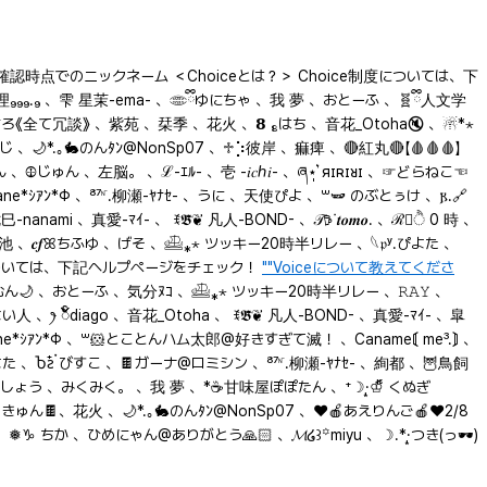
タ確認時点でのニックネーム ＜Choiceとは？＞ Choice制度については、下
₉₉.₉ 、雫 星茉-ema- 、𓂏ྀིゆにちゃ 、我 夢 、おとーふ 、🧬ྀི人文学
み 、吉ろ《全て冗談》 、紫苑 、栞季 、花火 、𝟴 ₈はち 、音花_Otoha🔇 、☃︎*⋆
池 、𝒄𝒇ꕤちふゆ 、げそ 、𓊝⁎⋆ ツッキー20時半リレー 、𓆩𝔭ʸ.ぴよた 、
 Voice制度については、下記ヘルプページをチェック！
""Voiceについて教えてくださ
人 、ꫂ ၴႅၴdiago 、音花_Otoha 、 ꉂ𝕭̆̈❦︎ 凡人-BOND- 、真愛-ﾏｲ- 、皐
こしょう 、みくみく。 、我 夢 、*☕️甘味屋ぽぽたん 、⁺☽·̩͙♔ꚟ くぬぎ