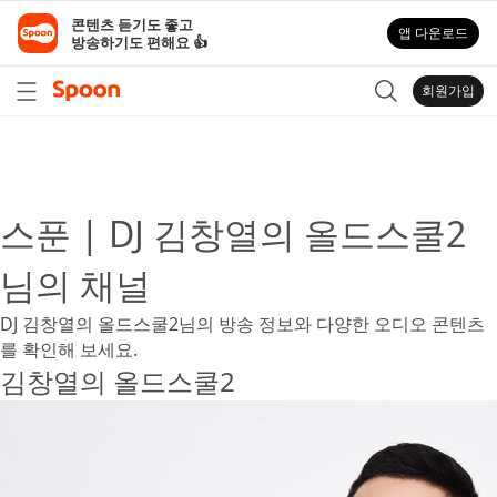
스
콘텐츠 듣기도 좋고

앱 다운로드
푼
방송하기도 편해요 👍
라
디
회원가입
오
|
인
기
오
스푼 | DJ 김창열의 올드스쿨2
디
오
님의 채널
라
이
DJ 김창열의 올드스쿨2님의 방송 정보와 다양한 오디오 콘텐츠
브
를 확인해 보세요.
방
김창열의 올드스쿨2
송
부
터
다
양