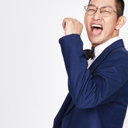
한
오
디
오
콘
텐
츠
까
지!
다
같
이
스
푼
을
즐
겨
보
세