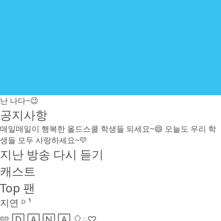
난 나다~😉
공지사항
매일매일이 행복한 올드스쿨 학생들 되세요~😄 오늘도 우리 학
생들 모두 사랑하세요~💛
지난 방송 다시 듣기
캐스트
Top 팬
지연 ᴰ ¹
🩵 🄳 🄰 🄽 🄰 🎈༘♡