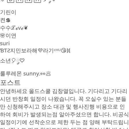
기린이
켠💲
수수ℒℴѵℯ❦
🌸이연
suri
ƁƬƧ지민보라해💜라기ᶜᴴᵁ😘⟭⟬
소년🎈༘♡
룰루레몬 sunny.👀🥟
포스트
안녕하세요 올드스쿨 김창열입니다. 기다리고 기다리
시던 반창회 일정이 나왔습니다. 꼭 오실수 있는 분들
만 신청해주시고 장소 대관 및 행사진행 비용으로 인
하여 회비가 발생되는점 알아주셨으면 합니다. 비공식
일정이기에 선착순으로 제한 두는 점 양해 부탁드립니