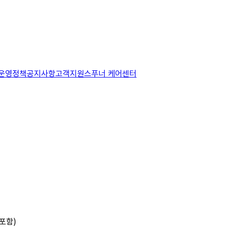
운영정책
공지사항
고객지원
스푸너 케어센터
포함)