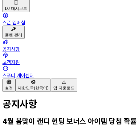
DJ 대시보드
스푼 멤버십
플랜 관리
공지사항
고객지원
스푸너 케어센터
설정
대한민국(한국어)
앱 다운로드
공지사항
4월 봄맞이 캔디 헌팅 보너스 아이템 당첨 확률