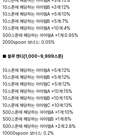
10스푼에 해당하는 아이템A ×3개:15%
10스푼에 해당하는 아이템B ×3개:12%
10스푼에 해당하는 아이템A ×5개:10%
10스푼에 해당하는 아이템B ×5개:7%
10스푼에 해당하는 아이템A ×10개:4%
500스푼에 해당하는 아이템A ×1개:0.95%
2000spoon 보너스: 0.05%
■ 블루 캔디(1,000~9,999스푼)
10스푼에 해당하는 아이템A ×5개:12%
10스푼에 해당하는 아이템B ×5개:12%
10스푼에 해당하는 아이템C ×5개:12%
10스푼에 해당하는 아이템A ×10개:15%
10스푼에 해당하는 아이템B ×10개:15%
10스푼에 해당하는 아이템C ×10개:13%
500스푼에 해당하는 아이템A ×1개:10%
500스푼에 해당하는 아이템B ×1개:8%
500스푼에 해당하는 아이템A ×2개:2.8%
10000spoon 보너스: 0.2%