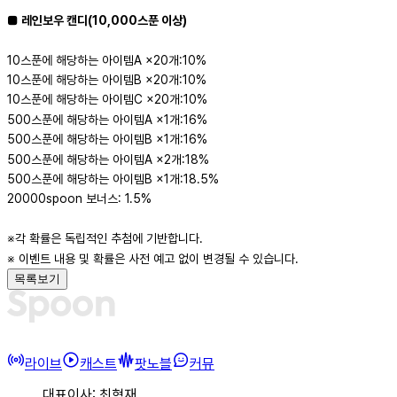
■ 레인보우 캔디(10,000스푼 이상)
10스푼에 해당하는 아이템A ×20개:10%
10스푼에 해당하는 아이템B ×20개:10%
10스푼에 해당하는 아이템C ×20개:10%
500스푼에 해당하는 아이템A ×1개:16%
500스푼에 해당하는 아이템B ×1개:16%
500스푼에 해당하는 아이템A ×2개:18%
500스푼에 해당하는 아이템B ×1개:18.5%
20000spoon 보너스: 1.5%
※각 확률은 독립적인 추첨에 기반합니다.
※ 이벤트 내용 및 확률은 사전 예고 없이 변경될 수 있습니다.
목록보기
라이브
캐스트
팟노블
커뮤
대표이사: 최혁재