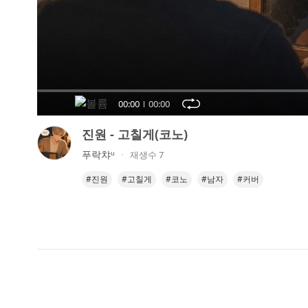
오
디
오
콘
텐
츠
00:00
00:00
를
들
진원 - 고칠게(코노)
어
푸락챠ᵘ
재생수 7
보
세
#진원
#고칠게
#코노
#남자
#커버
요.