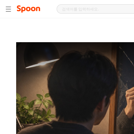
스
푼
라
디
오
|
자
작
곡,
커
버
곡,
성
대
모
사
등
다
양
한