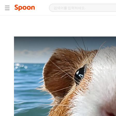
스
푼
라
디
오
|
자
작
곡,
커
버
곡,
성
대
모
사
등
다
양
한