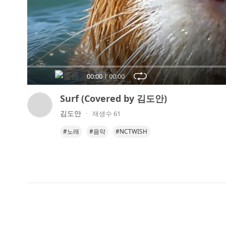
오
디
오
콘
텐
츠
00:00
00:00
를
들
Surf (Covered by 김도안)
어
김도안
재생수 61
보
세
#노래
#음악
#NCTWISH
요.