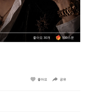
좋아요 30개
500스푼
좋아요
공유