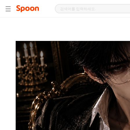
스
푼
라
디
오
|
자
작
곡,
커
버
곡,
성
대
모
사
등
다
양
한