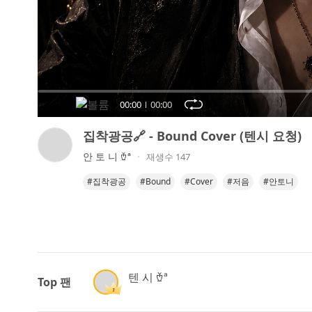
오
디
오
콘
텐
츠
00:00
00:00
를
들
집착광공🔗 - Bound Cover (텐시 요청)
어
안 토 니 𐂾ª
재생수 147
보
세
#집착광공
#Bound
#Cover
#저음
#안토니
요.
텐 시 𐂾ª
Top 팬