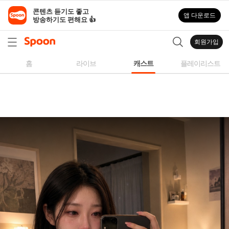
스
콘텐츠 듣기도 좋고

앱 다운로드
푼
방송하기도 편해요 👍
라
디
회원가입
오
|
홈
라이브
캐스트
플레이리스트
자
작
곡,
커
버
곡,
성
대
모
사
등
다
양
한