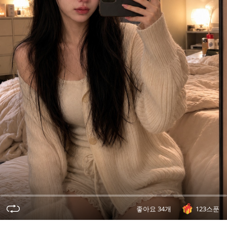
오
디
오
콘
텐
츠
를
들
어
보
세
요.
좋아요 34개
123스푼