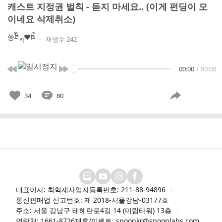
캐스트 지정권 벌칙 - 듣지 마세요.. (이게 펀딩이 모
이네요 삭제취소)
쏭ཐིི ྐ❤︎ཋྀ
재생수 242
00:00
00:00
34
80
대표이사: 최혁재
사업자등록번호: 211-88-94896
통신판매업 신고번호: 제 2018-서울강남-03177호
주소: 서울 강남구 테헤란로4길 14 (미림타워) 13층
연락처: 1661-8726
제휴/이벤트: spoonkr@spoonlabs.com