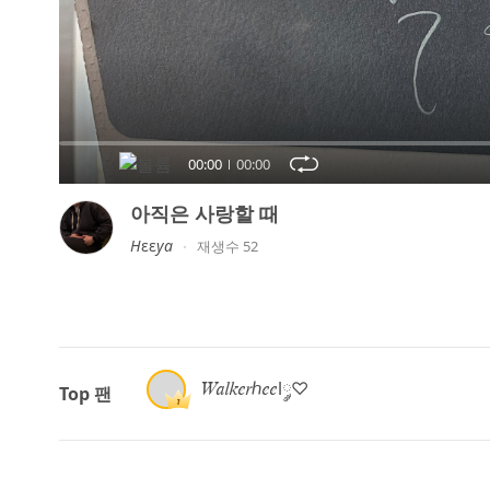
오
디
오
콘
텐
츠
00:00
00:00
를
들
아직은 사랑할 때
어
𝘏εε𝘺𝘢
재생수 52
보
세
요.
𝑊𝑎𝑙𝑘𝑒𝑟ℎ𝑒𝑒l༘♡
Top 팬