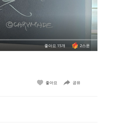
좋아요 15개
2스푼
좋아요
공유