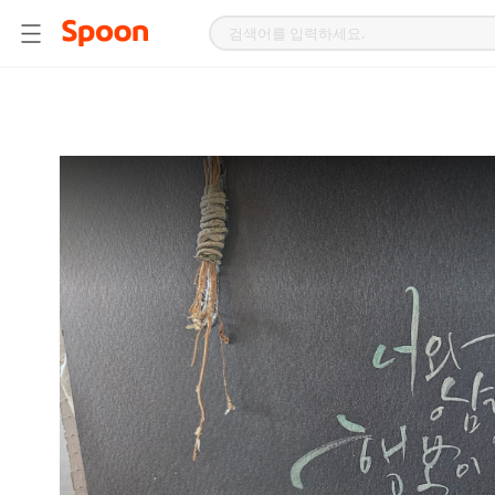
스
푼
라
디
오
|
자
작
곡,
커
버
곡,
성
대
모
사
등
다
양
한