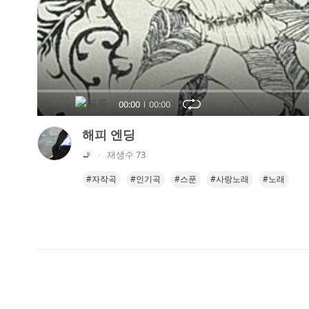
오
디
오
콘
텐
츠
00:00
00:00
를
들
해피 엔딩
어
🚬
재생수 73
보
세
#자작곡
#인기곡
#스푼
#사랑노래
#노래
요.