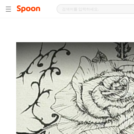
스
푼
라
디
오
|
자
작
곡,
커
버
곡,
성
대
모
사
등
다
양
한