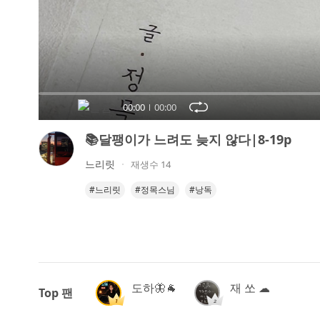
오
디
오
콘
텐
츠
00:00
00:00
를
들
📚달팽이가 느려도 늦지 않다|8-19p
어
보
느리릿
재생수 14
세
#느리릿
#정목스님
#낭독
요.
도하🦋🐐
재 쏘 ☁︎
Top 팬