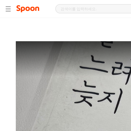
스
푼
라
디
오
|
자
작
곡,
커
버
곡,
성
대
모
사
등
다
양
한