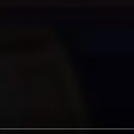
오
디
오
콘
텐
츠
를
들
어
보
세
요.