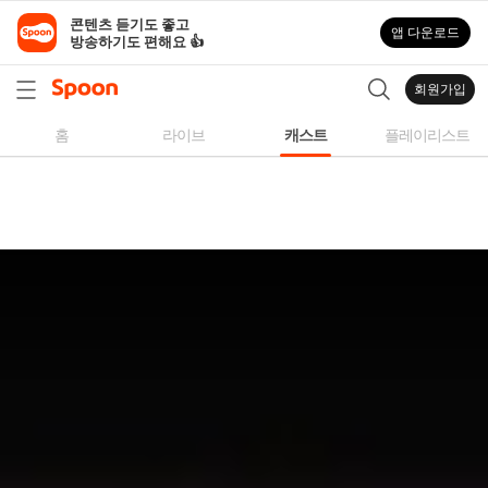
스
콘텐츠 듣기도 좋고

앱 다운로드
푼
방송하기도 편해요 👍
라
디
회원가입
오
|
홈
라이브
캐스트
플레이리스트
자
작
곡,
커
버
곡,
성
대
모
사
등
다
양
한