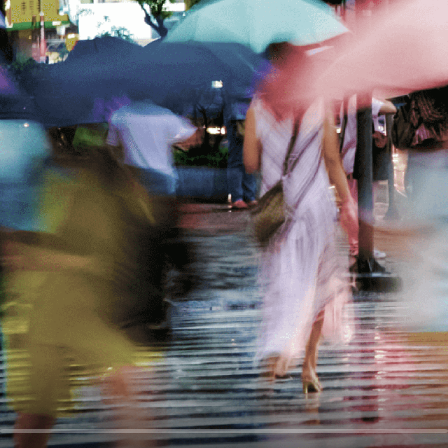
오
디
오
콘
텐
츠
를
들
어
보
세
요.