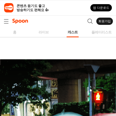
스
콘텐츠 듣기도 좋고

앱 다운로드
푼
방송하기도 편해요 👍
라
디
회원가입
오
|
홈
라이브
캐스트
플레이리스트
자
작
곡,
커
버
곡,
성
대
모
사
등
다
양
한