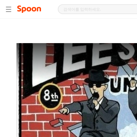
스
푼
라
디
오
|
자
작
곡,
커
버
곡,
성
대
모
사
등
다
양
한