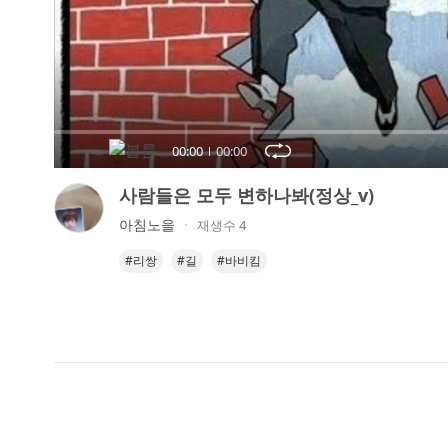
오
디
오
콘
텐
츠
00:00
00:00
를
들
사람들은 모두 변하나봐(정상_v)
어
아침노을
재생수 4
보
세
#리쌍
#길
#바비킴
요.